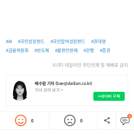
#AI
#국민성장펀드
#국민참여성장펀드
#권대영
#금융위원회
#반도체
#불완전판매
#은행
#증권
©(주) 데일리안 무단전재 및 재배포 금지
배수람 기자
(bae@dailian.co.kr)
기사 모아 보기 >
+네이버 구독
0
0
0