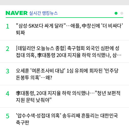
실시간 랭킹뉴스
1
"삼성·SK보다 싸게 달라"…애플, 中창신에 '더 비싸다'
퇴짜
2
[데일리안 오늘뉴스 종합] 축구협회 외국인 심판에 성
접대 의혹, 李대통령 20대 지지율 하락 의식했나, 삼전
닉스 올인은 금물, SK하이닉스 프리마켓 시초가 논란
재점화, 김민석 "과반 승리 가능성 99%" 등
3
오세훈 '여론조사비 대납' 1심 유죄에 회자된 '민주당
돈봉투 의혹'…왜?
4
李대통령, 20대 지지율 하락 의식했나…"청년 보편적
지원 문턱 낮춰야"
5
'압수수색·성접대 의혹' 송두리째 흔들리는 대한민국
축구판