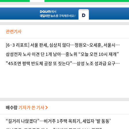
관련기사
[6·3 리포트] 서울 판세, 심상치 않다…정원오~오세훈, 서울시장
은 누구 손에?
삼성전자 노사 이견 단 1개 남아…중노위 “오늘 오전 10시 재개”
"45조면 평택 반도체 공장 또 짓는다"…삼성 노조 성과급 요구액
환산해보니①
배수람
기자가 쓴 기사
“길거리 나앉겠다”…비거주 1주택 옥죄기, 세입자 ‘발 동동’