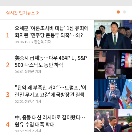
실시간 인기뉴스
●
●
오세훈 '여론조사비 대납' 1심 유죄에
1
회자된 '민주당 돈봉투 의혹'…왜?
08.06 19:07 황인욱 기자
美증시 급제동…다우 464P↓, S&P
2
500·나스닥도 동반 하락
04:41 정인균 기자
"탄약 왜 부족한 거야"…트럼프, '이
3
란전 무기고 고갈'에 국방장관 질책
02:01 정인균 기자
中, 중동 대신 러시아로 갈아탔다…
4
원유 수입 대폭 확대
03:52 정인균 기자