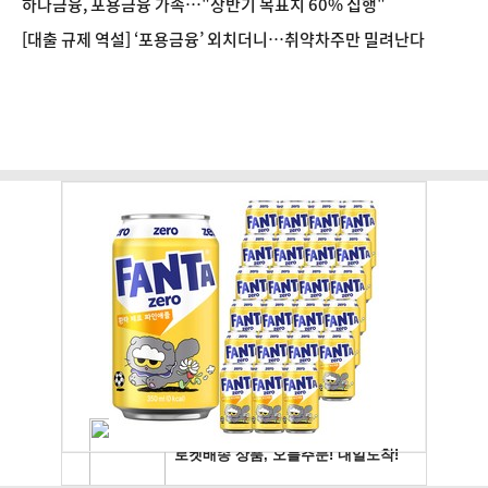
하나금융, 포용금융 가속…"상반기 목표치 60% 집행"
[대출 규제 역설] ‘포용금융’ 외치더니…취약차주만 밀려난다