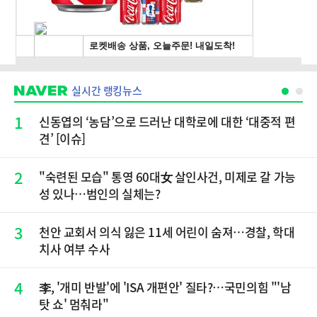
실시간 랭킹뉴스
1
신동엽의 ‘농담’으로 드러난 대학로에 대한 ‘대중적 편
견’ [이슈]
2
"숙련된 모습" 통영 60대女 살인사건, 미제로 갈 가능
성 있나…범인의 실체는?
3
천안 교회서 의식 잃은 11세 어린이 숨져…경찰, 학대
치사 여부 수사
4
李, '개미 반발'에 'ISA 개편안' 질타?…국민의힘 "'남
탓 쇼' 멈춰라"