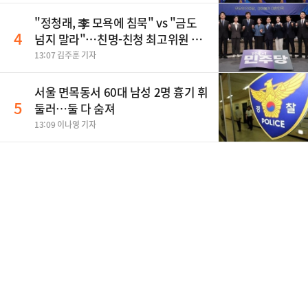
"정청래, 李 모욕에 침묵" vs "금도
4
넘지 말라"…친명-친청 최고위원 후
보, 제주서 격돌
13:07 김주훈 기자
서울 면목동서 60대 남성 2명 흉기 휘
5
둘러…둘 다 숨져
13:09 이나영 기자