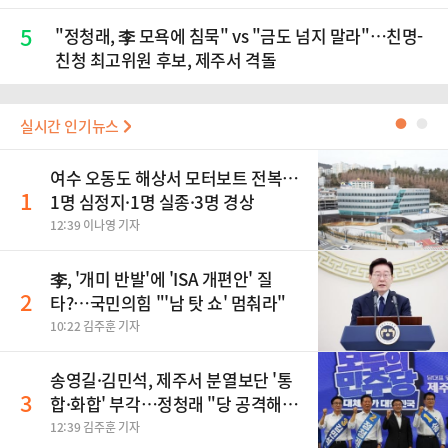
5
"정청래, 李 모욕에 침묵" vs "금도 넘지 말라"…친명-
친청 최고위원 후보, 제주서 격돌
실시간 인기뉴스
●
●
여수 오동도 해상서 모터보트 전복…
1
1명 심정지·1명 실종·3명 경상
12:39 이나영 기자
李, '개미 반발'에 'ISA 개편안' 질
2
타?…국민의힘 "'남 탓 쇼' 멈춰라"
10:22 김주훈 기자
송영길·김민석, 제주서 분열보단 '통
3
합·화합' 부각…정청래 "당 공격해
놓고 뻔뻔해"
12:39 김주훈 기자