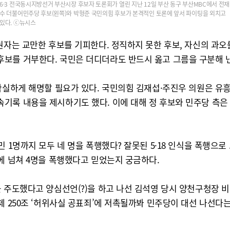
6·3 전국동시지방선거 부산시장 후보자 토론회가 열린 지난 12일 부산 동구 부산MBC에서 전재
수 더불어민주당 후보(왼쪽)와 박형준 국민의힘 후보가 본격적인 토론에 앞서 파이팅을 외치고
있다. ⓒ뉴시스
권자는 교만한 후보를 기피한다. 정직하지 못한 후보, 자신의 과
보를 거부한다. 국민은 더디더라도 반드시 옳고 그름을 구분해 낸
 확실하게 해명할 필요가 있다. 국민의힘 김재섭·주진우 의원은 
록 내용을 제시하기도 했다. 이에 대해 정 후보와 민주당 측은 5
민 1명까지 모두 네 명을 폭행했다? 잘못된 5·18 인식을 폭행으
에 넘쳐 4명을 폭행했다고 믿었는지 궁금하다.
 주도했다고 양심선언(?)을 하고 나선 김석영 당시 양천구청장 
제 250조 ‘허위사실 공표죄’에 저촉될까봐 민주당이 대선 나선다