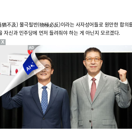
(過猶不及) 물극필반(物極必反)이라는 사자성어들로 원만한 합의를 
 자신과 민주당에 먼저 들려줘야 하는 게 아닌지 모르겠다.
X