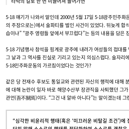
타락의 길로 한 번 미끌어져 들어가면
5·18 얘기가 나와서 말인데 2000년 5월 17일 5·18광
의 주장으로는)에서 술파티를 벌인 사건이 있었다. 뒤늦게 합
습이냐” “광주 영령들 앞에서 부끄럽다”는 등의 내용을 담은 
5·18 기념행사 참석을 핑계로 광주에 내려가 여성들의 접대를
그 날과 그 역사를 진실로 기리고 있는지 의심스럽다. 술자리에
5·18민주화운동의 가르침이었다는 것인가?
같은 당 전재수 후보도 통일교와 관련된 자신의 행적에 대해 
에 대해 논란이 일자 바로 해양수산부 장관직을 사퇴했던 그가
관언(吾不關焉)이다. “그건 내 알바 아니다”는 말이겠는데 
“심각한 비윤리적 행태(혹은 ‘미끄러운 비탈길 조건’)에
단히 말해 스스로의 행태를 정당화하며 스스로를 괜찮은 