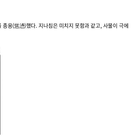
종용(慫慂)했다. 지나침은 미치지 못함과 같고, 사물이 극에