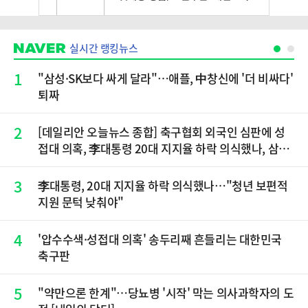
실시간 랭킹뉴스
1
"삼성·SK보다 싸게 달라"…애플, 中창신에 '더 비싸다'
퇴짜
2
[데일리안 오늘뉴스 종합] 축구협회 외국인 심판에 성
접대 의혹, 李대통령 20대 지지율 하락 의식했나, 삼전
닉스 올인은 금물, SK하이닉스 프리마켓 시초가 논란
재점화, 김민석 "과반 승리 가능성 99%" 등
3
李대통령, 20대 지지율 하락 의식했나…"청년 보편적
지원 문턱 낮춰야"
4
'압수수색·성접대 의혹' 송두리째 흔들리는 대한민국
축구판
5
"약만으론 한계"…당뇨병 '시작' 막는 의사과학자의 도