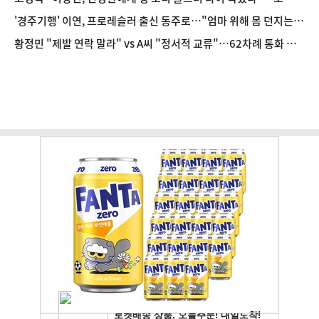
예인 저격
'경주기행' 이연, 프로레슬러 출신 동주로…"엄마 위해 몸 던지는
셋째 딸"
황정민 "제발 연락 말라" vs A씨 "정서적 교류"…62차례 통화 공
방