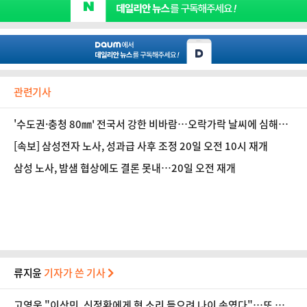
관련기사
'수도권·충청 80㎜' 전국서 강한 비바람…오락가락 날씨에 심해지
는 '이 증상', 이겨내려면 [오늘 날씨]
[속보] 삼성전자 노사, 성과급 사후 조정 20일 오전 10시 재개
삼성 노사, 밤샘 협상에도 결론 못내…20일 오전 재개
류지윤
기자가 쓴 기사
고영욱 "이상민, 신정환에게 형 소리 들으려 나이 속였다"…또 연