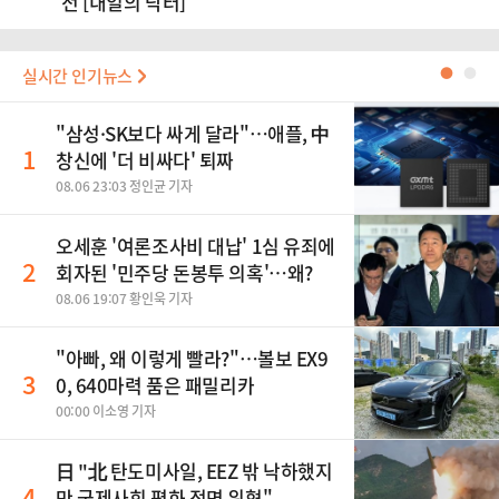
전 [내일의 닥터]
실시간 인기뉴스
●
●
"삼성·SK보다 싸게 달라"…애플, 中
1
창신에 '더 비싸다' 퇴짜
08.06 23:03 정인균 기자
오세훈 '여론조사비 대납' 1심 유죄에
2
회자된 '민주당 돈봉투 의혹'…왜?
08.06 19:07 황인욱 기자
"아빠, 왜 이렇게 빨라?"…볼보 EX9
3
0, 640마력 품은 패밀리카
00:00 이소영 기자
日 "北 탄도미사일, EEZ 밖 낙하했지
4
만 국제사회 평화 정면 위협"