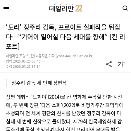
‘도라’ 정주리 감독, 프로이트 실패작을 뒤집
다…“기어이 일어설 다음 세대를 향해” [칸 리
포트]
데일리안(프랑스, 칸) = 류지윤 기자 (yoozi44@dailian.co.kr)
입력 2026.05.20 05:40
수정 2026.05.21 14:14
정주리 감독 세 번째 장편작
장편 데뷔작 '도희야'(2014)로 칸 영화제 주목할 만한 시선
에, 두 번째 장편 '다음 소희'(2022)로 비평가주간 폐막작에
초청되며 전 세계 평단의 찬사를 받았던 정주리 감독이 마
침내 세 번째 신작으로 돌아왔다. 제79회 칸국제영화제 감
독주간에 공식 초청되며 다시 한번 프리미어 무대를 밟은