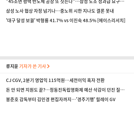
"45조면 평택 반도체 공장 또 짓는다"…삼성 노조 성과급 요구액
환산해보니①
삼성 노사 협상 자정 넘기나…중노위 시한 지나도 결론 못내
'대구 달성 보궐' 박형룡 41.7% vs 이진숙 48.5% [에이스리서치]
류지윤
기자가 쓴 기사
CJ CGV, 2분기 영업익 115억원…세전이익 흑자 전환
돈 안 되면 지원도 끝?…정동진독립영화제 예산 삭감이 던진 질문
[초점]
봉준호 감독부터 김민경 편집자까지…'경주기행' 릴레이 GV