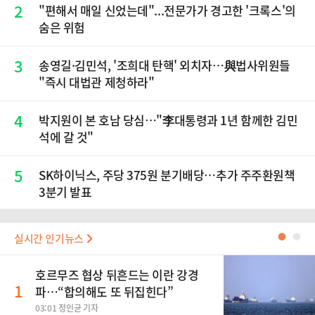
2
"편해서 매일 신었는데"...전문가가 경고한 '크록스'의
숨은 위험
3
송영길·김민석, '조희대 탄핵' 외치자…與법사위원들
"즉시 대법관 제청하라"
4
박지원이 본 호남 당심…"李대통령과 1년 함께한 김민
석에 갈 것"
5
SK하이닉스, 주당 375원 분기배당…추가 주주환원책
3분기 발표
실시간 인기뉴스
●
●
호르무즈 협상 뒤흔드는 이란 강경
1
파…“합의해도 또 뒤집힌다”
03:01 정인균 기자