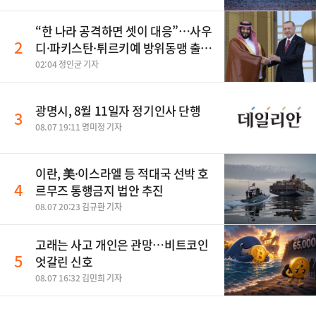
“한 나라 공격하면 셋이 대응”…사우
2
디·파키스탄·튀르키예 방위동맹 출
범
02:04 정인균 기자
광명시, 8월 11일자 정기인사 단행
3
08.07 19:11 명미정 기자
이란, 美·이스라엘 등 적대국 선박 호
4
르무즈 통행금지 법안 추진
08.07 20:23 김규환 기자
고래는 사고 개인은 관망…비트코인
5
엇갈린 신호
08.07 16:32 김민희 기자