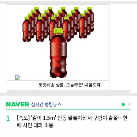
실시간 랭킹뉴스
1
[속보] '길이 1.5m' 안동 물놀이장서 구렁이 출몰…한
때 시민 대피 소동