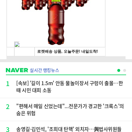
실시간 랭킹뉴스
1
[속보] '길이 1.5m' 안동 물놀이장서 구렁이 출몰…한
때 시민 대피 소동
2
"편해서 매일 신었는데"...전문가가 경고한 '크록스'의
숨은 위험
3
송영길·김민석, '조희대 탄핵' 외치자…與법사위원들