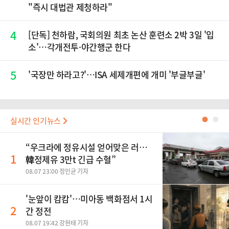
"즉시 대법관 제청하라"
4
[단독] 천하람, 국회의원 최초 논산 훈련소 2박 3일 '입
소'…각개전투·야간행군 한다
5
'국장만 하라고?'…ISA 세제개편에 개미 '부글부글'
실시간 인기뉴스
●
●
“우크라에 정유시설 얻어맞은 러…
1
韓정제유 3만t 긴급 수혈”
08.07 23:00 정인균 기자
'눈앞이 캄캄'…미아동 백화점서 1시
2
간 정전
08.07 19:42 강현태 기자