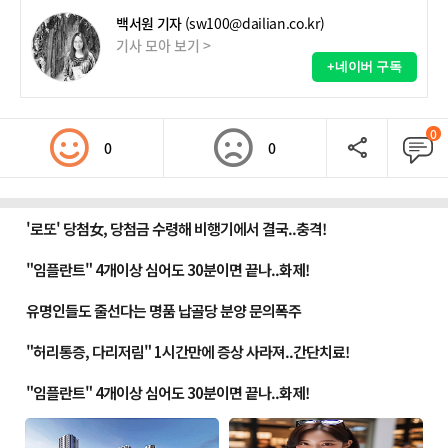
백서원 기자
(sw100@dailian.co.kr)
기사 모아 보기 >
+네이버 구독
0
0
0