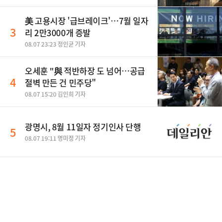
美 고용시장 '급브레이크'…7월 일자
3
리 2만3000개 증발
08.07 23:23 정인균 기자
오세훈 "與 적반하장 도 넘어…공급
4
절벽 만든 건 민주당"
08.07 15:20 김인희 기자
광명시, 8월 11일자 정기인사 단행
5
08.07 19:11 명미정 기자