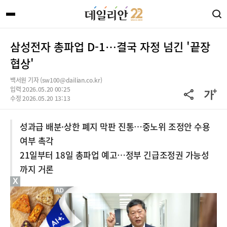
삼성전자 총파업 D-1…결국 자정 넘긴 '끝장
협상'
백서원 기자 (sw100@dailian.co.kr)
입력 2026.05.20 00:25
수정 2026.05.20 13:13
성과급 배분·상한 폐지 막판 진통…중노위 조정안 수용
여부 촉각
21일부터 18일 총파업 예고…정부 긴급조정권 가능성
까지 거론
X