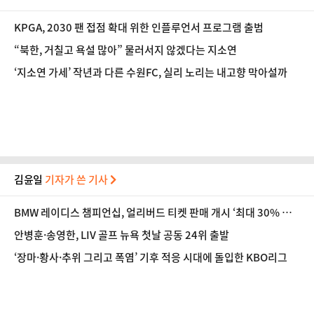
KPGA, 2030 팬 접점 확대 위한 인플루언서 프로그램 출범
“북한, 거칠고 욕설 많아” 물러서지 않겠다는 지소연
‘지소연 가세’ 작년과 다른 수원FC, 실리 노리는 내고향 막아설까
김윤일
기자가 쓴 기사
BMW 레이디스 챔피언십, 얼리버드 티켓 판매 개시 ‘최대 30% 할
인’
안병훈·송영한, LIV 골프 뉴욕 첫날 공동 24위 출발
‘장마·황사·추위 그리고 폭염’ 기후 적응 시대에 돌입한 KBO리그