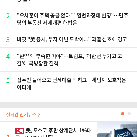
2
"오세훈이 주택 공급 않아" "입법과정에 반영"…민주
당의 부동산 세제개편 해법은
3
버핏 "美 증시, 투자 아닌 도박이..." 과열 신호에 경고
4
"탄약 왜 부족한 거야"…트럼프, '이란전 무기고 고
갈'에 국방장관 질책
5
집주인 들어오고 전세대출 막히고…세입자 보호책은
어디에
실시간 인기뉴스
●
●
美, 포스코 후판 상계관세 1%대
단독