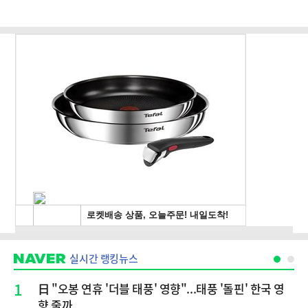
실시간 랭킹뉴스
1
日 "오봉 연휴 '더블 태풍' 영향"...태풍 '돌핀' 한국 영
향 줄까