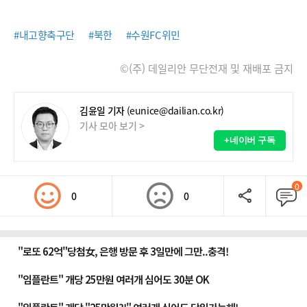
#내고향축구단
#북한
#수원FC위민
©(주) 데일리안 무단전재 및 재배포 금지
김윤일 기자
(eunice@dailian.co.kr)
기사 모아 보기 >
+네이버 구독
0
0
0