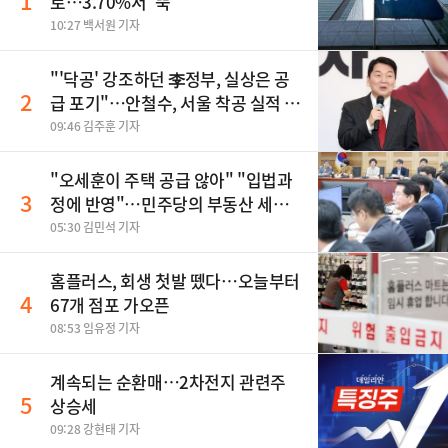
1
로…3.70%서 '뚝'
10:27 백서원 기자
"'닥공' 강조하던 李정부, 실상은 공
2
급 포기"…안철수, 서울 착공 실적 미
달 비판
09:46 김주훈 기자
"오세훈이 주택 공급 않아" "입법과
3
정에 반영"…민주당의 부동산 세제
개편 해법은
05:30 김민석 기자
홈플러스, 회생 첫발 뗐다…오늘부터
4
67개 점포 가오픈
08:53 임유정 기자
계속되는 순환매…2차전지 관련주
5
상승세
09:28 강현태 기자