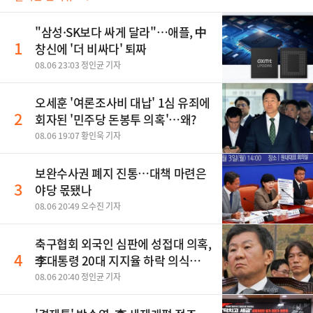
"삼성·SK보다 싸게 달라"…애플, 中
1
창신에 '더 비싸다' 퇴짜
08.06 23:03 정인균 기자
오세훈 '여론조사비 대납' 1심 유죄에
2
회자된 '민주당 돈봉투 의혹'…왜?
08.06 19:07 황인욱 기자
보완수사권 폐지 진통…대책 마련은
3
야당 몫됐나
08.06 20:49 오수진 기자
축구협회 외국인 심판에 성접대 의혹,
4
李대통령 20대 지지율 하락 의식했
나, 삼전닉스 올인은 금물, SK하이닉
08.06 20:40 정인균 기자
스 프리마켓 시초가 논란 재점화, 김
민석 "과반 승리 가능성 99%" 등