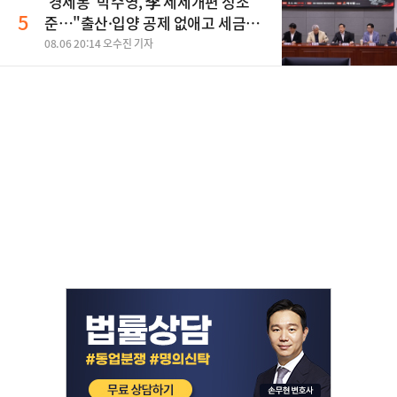
'경제통' 박수영, 李 세제개편 정조
5
준…"출산·입양 공제 없애고 세금폭
탄"
08.06 20:14 오수진 기자