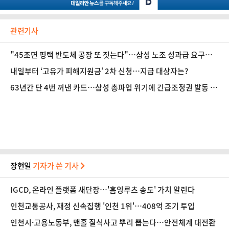
관련기사
"45조면 평택 반도체 공장 또 짓는다"…삼성 노조 성과급 요구액
환산해보니①
내일부터 ‘고유가 피해지원금’ 2차 신청…지급 대상자는?
63년간 단 4번 꺼낸 카드…삼성 총파업 위기에 긴급조정권 발동 기
로
장현일
기자가 쓴 기사
IGCD, 온라인 플랫폼 새단장…'홈잉루츠 송도' 가치 알린다
인천교통공사, 재정 신속집행 '인천 1위'…408억 조기 투입
인천시·고용노동부, 맨홀 질식사고 뿌리 뽑는다…안전체계 대전환