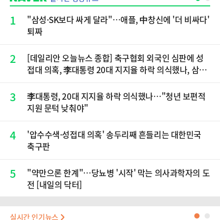
1
"삼성·SK보다 싸게 달라"…애플, 中창신에 '더 비싸다'
퇴짜
2
[데일리안 오늘뉴스 종합] 축구협회 외국인 심판에 성
접대 의혹, 李대통령 20대 지지율 하락 의식했나, 삼전
닉스 올인은 금물, SK하이닉스 프리마켓 시초가 논란
재점화, 김민석 "과반 승리 가능성 99%" 등
3
李대통령, 20대 지지율 하락 의식했나…"청년 보편적
지원 문턱 낮춰야"
4
'압수수색·성접대 의혹' 송두리째 흔들리는 대한민국
축구판
5
"약만으론 한계"…당뇨병 '시작' 막는 의사과학자의 도
전 [내일의 닥터]
실시간 인기뉴스
●
●