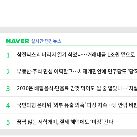
실시간 랭킹뉴스
1
삼전닉스 레버리지 열기 식었나…거래대금 1조원 밑으로
2
부동산·주식 민심 어찌할고…세제개편안에 민주당도 '당
3
2030은 배달음식·단음료 맘껏 먹어도 될 줄 알았나…'처절
4
국민의힘 윤리위 '외부 유출 의혹' 파장 지속…당 안팎 비
5
꿈쩍 않는 서학개미, 절세 혜택에도 ‘미장’ 간다