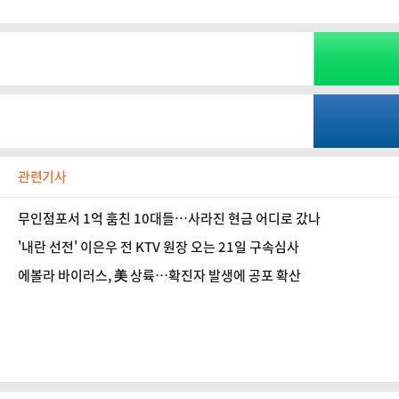
관련기사
무인점포서 1억 훔친 10대들…사라진 현금 어디로 갔나
'내란 선전' 이은우 전 KTV 원장 오는 21일 구속심사
에볼라 바이러스, 美 상륙…확진자 발생에 공포 확산