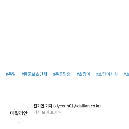
#독일
#동물보호단체
#동물탈출
#호랑이
#호랑이사살
#
전기연 기자
(kiyeoun01@dailian.co.kr)
기사 모아 보기 >