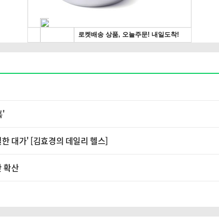
혹'
한 대가' [김효경의 데일리 헬스]
판 확산