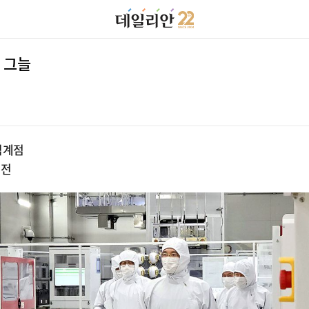
 그늘
임계점
여전