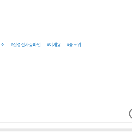
노조
#삼성전자총파업
#이재용
#중노위