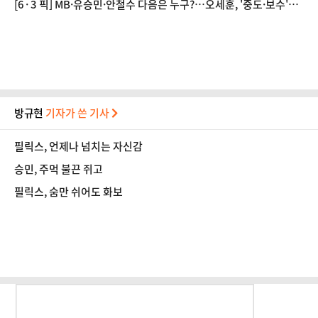
[6·3 픽] MB·유승민·안철수 다음은 누구?…오세훈, '중도·보수'
외연 확장 노림수는
방규현
기자가 쓴 기사
필릭스, 언제나 넘치는 자신감
승민, 주먹 불끈 쥐고
필릭스, 숨만 쉬어도 화보