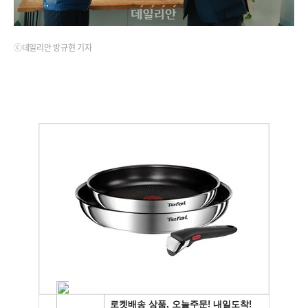
ⓒ데일리안 방규현 기자