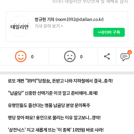
©(주) 데일리안 무단전재 및 재배포 금지
방규현 기자
(room1992@dailian.co.kr)
기사 모아 보기 >
+네이버 구독
0
0
0