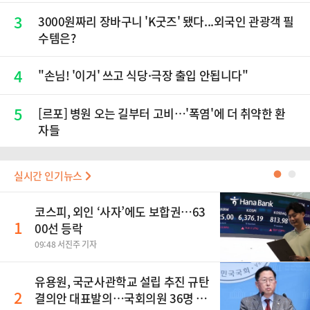
3
3000원짜리 장바구니 'K굿즈' 됐다...외국인 관광객 필
수템은?
4
"손님! '이거' 쓰고 식당·극장 출입 안됩니다"
5
[르포] 병원 오는 길부터 고비…'폭염'에 더 취약한 환
자들
실시간 인기뉴스
●
●
코스피, 외인 ‘사자’에도 보합권…63
1
00선 등락
09:48 서진주 기자
유용원, 국군사관학교 설립 추진 규탄
2
결의안 대표발의…국회의원 36명 동