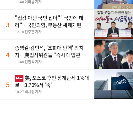
참
11:40 이바름 기자
"집값 아닌 국민 잡아" "국민에 테
3
러"…국민의힘, 부동산 세제개편안
맹폭
12:18 김주훈 기자
송영길·김민석, '조희대 탄핵' 외치
4
자…與법사위원들 "즉시 대법관 제
청하라"
11:48 김민석 기자
美, 포스코 후판 상계관세 1%대
단독
5
로…3.70%서 '뚝'
10:27 백서원 기자