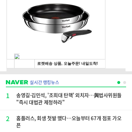
실시간 랭킹뉴스
1
송영길·김민석, '조희대 탄핵' 외치자…與법사위원들
"즉시 대법관 제청하라"
2
홈플러스, 회생 첫발 뗐다…오늘부터 67개 점포 가오
픈