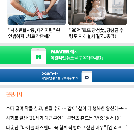
관련기사
수다 떨며 작물 심고, 빈집 수리…'같이' 살아 더 행복한 황신혜→양
정아 [D:현장]
사과로 끝난 ‘21세기 대군부인’…콘텐츠 흔드는 ‘반중’ 정서 [D:이
슈]
나홍진 “마이클 패스벤더, 꼭 함께 작업하고 싶던 배우” [칸 리포트]