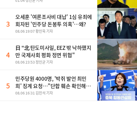
01:04 정인균 기자
오세훈 '여론조사비 대납' 1심 유죄에
3
회자된 '민주당 돈봉투 의혹'…왜?
08.06 19:07 황인욱 기자
日 "北 탄도미사일, EEZ 밖 낙하했지
4
만 국제사회 평화 정면 위협"
08.06 23:53 정인균 기자
민주당원 4000명, '박쥐 발언 최민
5
희' 징계 요청…"단합 훼손 확인해
야"
08.06 16:31 김민석 기자