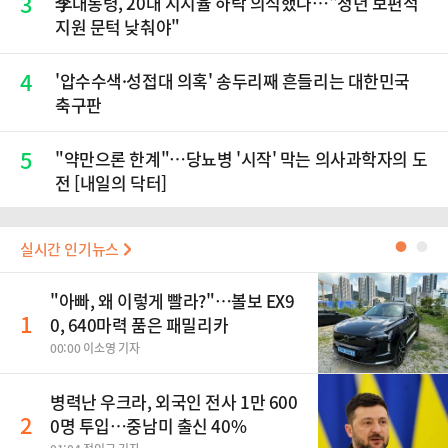
3
李대통령, 20대 지지율 하락 의식했나…"청년 보편적
지원 문턱 낮춰야"
4
'압수수색·성접대 의혹' 송두리째 흔들리는 대한민국
축구판
5
"약만으론 한계"…당뇨병 '시작' 막는 의사과학자의 도
전 [내일의 닥터]
실시간 인기뉴스
●
●
"아빠, 왜 이렇게 빨라?"…볼보 EX9
1
0, 640마력 품은 패밀리카
00:00 이소영 기자
병력난 우크라, 외국인 전사 1만 600
2
0명 투입…중남미 출신 40%