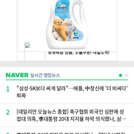
실시간 랭킹뉴스
1
"삼성·SK보다 싸게 달라"…애플, 中창신에 '더 비싸다'
퇴짜
2
[데일리안 오늘뉴스 종합] 축구협회 외국인 심판에 성
접대 의혹, 李대통령 20대 지지율 하락 의식했나, 삼전
닉스 올인은 금물, SK하이닉스 프리마켓 시초가 논란
재점화, 김민석 "과반 승리 가능성 99%" 등