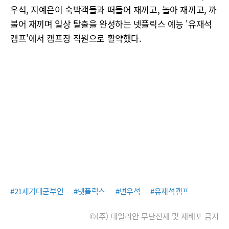
우석, 지예은이 숙박객들과 떠들어 재끼고, 놀아 재끼고, 까
불어 재끼며 일상 탈출을 완성하는 넷플릭스 예능 '유재석
캠프'에서 캠프장 직원으로 활약했다.
#21세기대군부인
#넷플릭스
#변우석
#유재석캠프
©(주) 데일리안 무단전재 및 재배포 금지