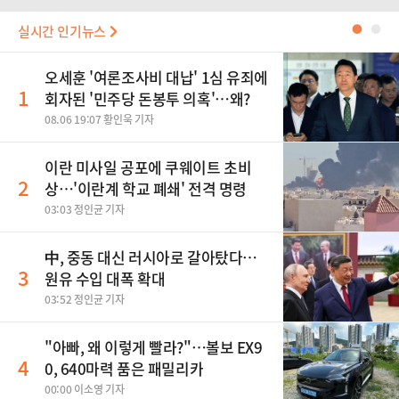
실시간 인기뉴스
●
●
오세훈 '여론조사비 대납' 1심 유죄에
1
회자된 '민주당 돈봉투 의혹'…왜?
08.06 19:07 황인욱 기자
이란 미사일 공포에 쿠웨이트 초비
2
상…'이란계 학교 폐쇄' 전격 명령
03:03 정인균 기자
中, 중동 대신 러시아로 갈아탔다…
3
원유 수입 대폭 확대
03:52 정인균 기자
"아빠, 왜 이렇게 빨라?"…볼보 EX9
4
0, 640마력 품은 패밀리카
00:00 이소영 기자