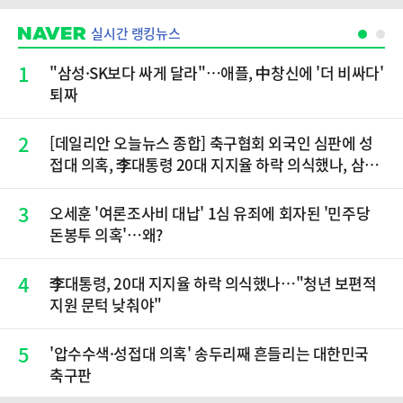
실시간 랭킹뉴스
1
"삼성·SK보다 싸게 달라"…애플, 中창신에 '더 비싸다'
퇴짜
2
[데일리안 오늘뉴스 종합] 축구협회 외국인 심판에 성
접대 의혹, 李대통령 20대 지지율 하락 의식했나, 삼전
닉스 올인은 금물, SK하이닉스 프리마켓 시초가 논란
재점화, 김민석 "과반 승리 가능성 99%" 등
3
오세훈 '여론조사비 대납' 1심 유죄에 회자된 '민주당
돈봉투 의혹'…왜?
4
李대통령, 20대 지지율 하락 의식했나…"청년 보편적
지원 문턱 낮춰야"
5
'압수수색·성접대 의혹' 송두리째 흔들리는 대한민국
축구판