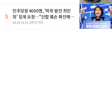
민주당원 4000명, '박쥐 발언 최민
5
희' 징계 요청…"단합 훼손 확인해
야"
08.06 16:31 김민석 기자