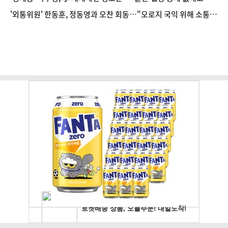
금폭탄"
'외통위원' 한동훈, 정동영과 오찬 회동…"오로지 국익 위해 소통할
것"