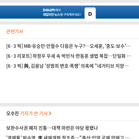
관련기사
[6·3 픽] MB·유승민·안철수 다음은 누구?…오세훈, '중도·보수'
외연 확장 노림수는
[6·3 리포트] 하정우 우세 속 박민식·한동훈 셈법 복잡…단일화 가
능성은 '희박'
[6·3 픽] 與, 김용남 '성범죄 변호·폭행' 의혹에 "네거티브 지양해
야"
오수진
기자가 쓴 기사
보완수사권 폐지 진통…대책 마련은 야당 몫됐나
'경제통' 박수영, 李 세제개편 정조준…"출산·입양 공제 없애고 세