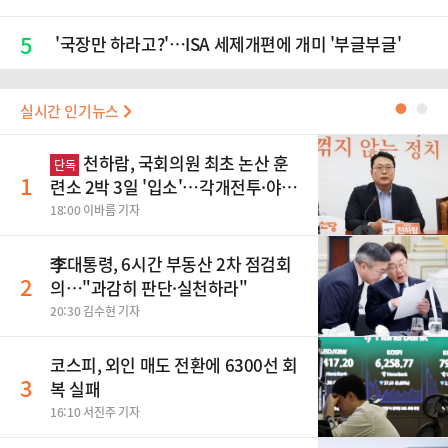
5
'국장만 하라고?'…ISA 세제개편에 개미 '부글부글'
실시간 인기뉴스
●
●
천하람, 국회의원 최초 논산 훈
단독
1
련소 2박 3일 '입소'…각개전투·야간
행군 한다
18:00 이바름 기자
李대통령, 6시간 부동산 2차 점검회
2
의…"과감히 판단·실천하라"
20:30 김수현 기자
코스피, 외인 매도 전환에 6300선 회
3
복 실패
16:10 서진주 기자