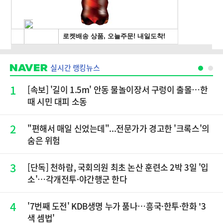
실시간 랭킹뉴스
1
[속보] '길이 1.5m' 안동 물놀이장서 구렁이 출몰…한
때 시민 대피 소동
2
"편해서 매일 신었는데"...전문가가 경고한 '크록스'의
숨은 위험
3
[단독] 천하람, 국회의원 최초 논산 훈련소 2박 3일 '입
소'…각개전투·야간행군 한다
4
'7번째 도전' KDB생명 누가 품나…흥국·한투·한화 '3
색 셈법'