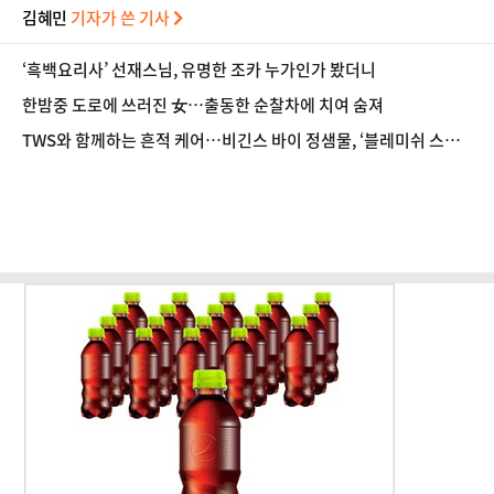
김혜민
기자가 쓴 기사
‘흑백요리사’ 선재스님, 유명한 조카 누가인가 봤더니
한밤중 도로에 쓰러진 女…출동한 순찰차에 치여 숨져
TWS와 함께하는 흔적 케어…비긴스 바이 정샘물, ‘블레미쉬 스트
라이크’ 캠페인