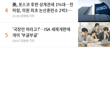
美, 포스코 후판 상계관세 1%대…천
4
하람, 의원 최초 논산훈련소 2박3일
'입소'
21:05 강현태 기자
'국장만 하라고?'…ISA 세제개편에
5
개미 '부글부글'
19:07 강현태 기자