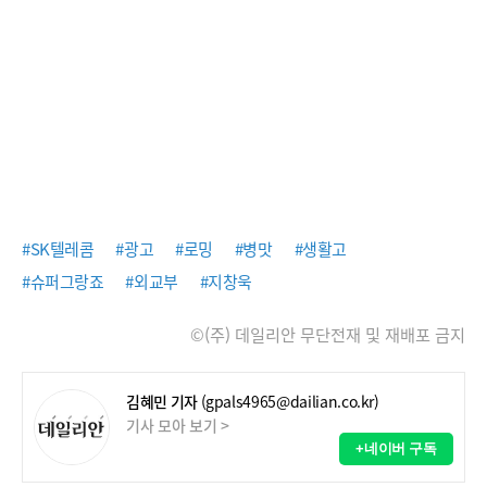
#SK텔레콤
#광고
#로밍
#병맛
#생활고
#슈퍼그랑죠
#외교부
#지창욱
©(주) 데일리안 무단전재 및 재배포 금지
김혜민 기자
(gpals4965@dailian.co.kr)
기사 모아 보기 >
+네이버 구독