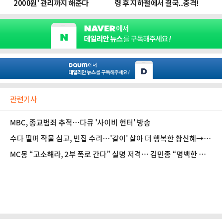
관련기사
MBC, 종교범죄 추적…다큐 '사이비 헌터' 방송
수다 떨며 작물 심고, 빈집 수리…'같이' 살아 더 행복한 황신혜→양
정아 [D:현장]
MC몽 “고소해라, 2부 폭로 간다” 실명 저격… 김민종 “명백한 허
위”