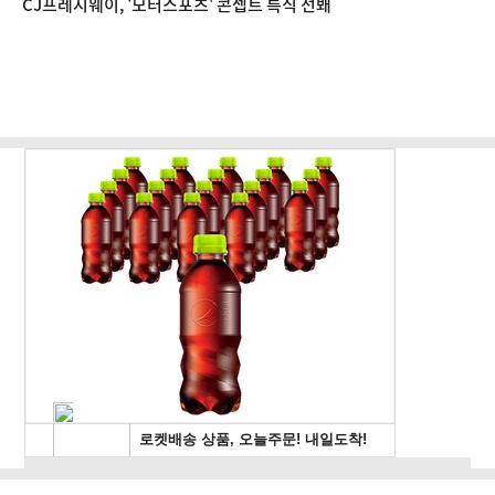
CJ프레시웨이, '모터스포츠' 콘셉트 특식 선봬