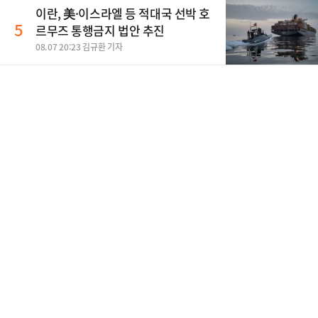
이란, 美·이스라엘 등 적대국 선박 호
5
르무즈 통행금지 법안 추진
08.07 20:23 김규환 기자