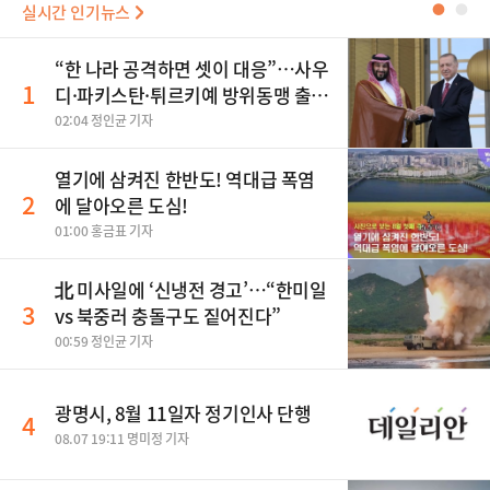
실시간 인기뉴스
●
●
“한 나라 공격하면 셋이 대응”…사우
1
디·파키스탄·튀르키예 방위동맹 출
범
02:04 정인균 기자
열기에 삼켜진 한반도! 역대급 폭염
2
에 달아오른 도심!
01:00 홍금표 기자
北 미사일에 ‘신냉전 경고’…“한미일
3
vs 북중러 충돌구도 짙어진다”
00:59 정인균 기자
광명시, 8월 11일자 정기인사 단행
4
08.07 19:11 명미정 기자