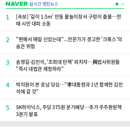
실시간 랭킹뉴스
1
[속보] '길이 1.5m' 안동 물놀이장서 구렁이 출몰…한
때 시민 대피 소동
2
"편해서 매일 신었는데"...전문가가 경고한 '크록스'의
숨은 위험
3
송영길·김민석, '조희대 탄핵' 외치자…與법사위원들
"즉시 대법관 제청하라"
4
박지원이 본 호남 당심…"李대통령과 1년 함께한 김민
석에 갈 것"
5
SK하이닉스, 주당 375원 분기배당…추가 주주환원책
3분기 발표