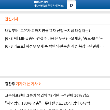
관련기사
내일부터 ‘고유가 피해지원금’ 2차 신청…지급 대상자는?
[6·3 픽] MB·유승민·안철수 다음은 누구?…오세훈, '중도·보수'
외연 확장 노림수는
[6·3 리포트] 하정우 우세 속 박민식·한동훈 셈법 복잡…단일화 가
능성은 '희박'
김찬주
기자가 쓴 기사
교촌에프앤비, 2분기 영업익 78억원…전년비 16% 감소
"해외법인 133% 껑충"…롯데웰푸드, 2Q 영업익 647억