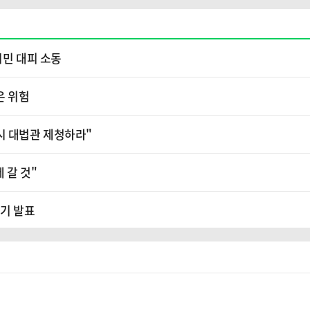
시민 대피 소동
은 위험
시 대법관 제청하라"
 갈 것"
분기 발표