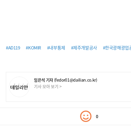
#AD119
#KOMIR
#내부통제
#제주개발공사
#한국광해광업
임은석 기자
(fedor01@dailian.co.kr)
기사 모아 보기 >
0