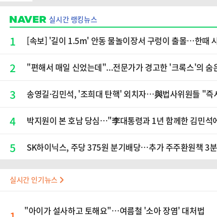
실시간 랭킹뉴스
1
[속보] '길이 1.5m' 안동 물놀이장서 구렁이 출몰…한때 
2
"편해서 매일 신었는데"...전문가가 경고한 '크록스'의 숨
3
송영길·김민석, '조희대 탄핵' 외치자…與법사위원들 "즉
4
박지원이 본 호남 당심…"李대통령과 1년 함께한 김민석에
5
SK하이닉스, 주당 375원 분기배당…추가 주주환원책 3
실시간 인기뉴스
"아이가 설사하고 토해요"…여름철 '소아 장염' 대처법
1