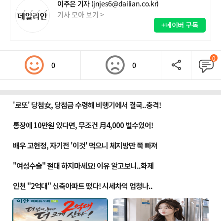
이주은 기자
(jnjes6@dailian.co.kr)
기사 모아 보기 >
+네이버 구독
0
0
0