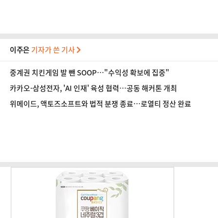
이주은
기자가 쓴 기사
중계권 치킨게임 발 뺀 SOOP…"수익성 확보에 집중"
카카오-삼성전자, 'AI 인재' 육성 협력…공동 해커톤 개최
위메이드, 액토즈소프트와 법적 분쟁 종료…로열티 정산 완료