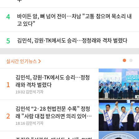
4
바이든 암, 뼈 넘어 전이…차남 "고통 참으며 목소리 내
고 있다"
5
김민석, 강원·TK에서도 승리…정청래와 격차 벌렸다
실시간 인기뉴스
●
●
김민석, 강원·TK에서도 승리…정청
1
래와 격차 벌렸다
19:02 김민석 기자
김민석 "2·28 헌법전문 수록" 정청
2
래 "사람 대접 받으려면 의리 있어야"
송영길 "조국혁신당 합당 반대"
18:16 김민석 기자