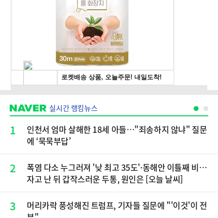
실시간 랭킹뉴스
1
인천서 엄마 살해한 18세 아들…"죄송하지 않냐" 질문
에 ‘묵묵부답’
2
폭염 다소 누그러져 '낮 최고 35도'·동해안 이틀째 비…
자고 난 뒤 갑작스러운 두통, 원인은 [오늘 날씨]
3
머리카락 풍성해진 트럼프, 기자들 질문에 "'이것'이 전
부"