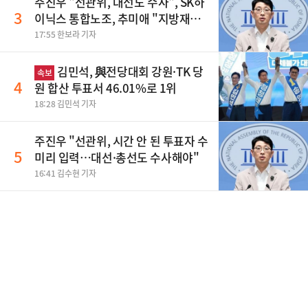
주진우 "선관위, 대선도 수사", SK하
3
이닉스 통합노조, 추미애 "지방재정
바꿔야", 세제개편 이달 정리 등
17:55 한보라 기자
김민석, 與전당대회 강원·TK 당
속보
4
원 합산 투표서 46.01%로 1위
18:28 김민석 기자
주진우 "선관위, 시간 안 된 투표자 수
5
미리 입력…대선·총선도 수사해야"
16:41 김수현 기자