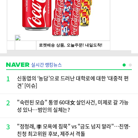
실시간 랭킹뉴스
1
신동엽의 ‘농담’으로 드러난 대학로에 대한 ‘대중적 편
견’ [이슈]
2
"숙련된 모습" 통영 60대女 살인사건, 미제로 갈 가능
성 있나…범인의 실체는?
3
"정청래, 李 모욕에 침묵" vs "금도 넘지 말라"…친명-
친청 최고위원 후보, 제주서 격돌