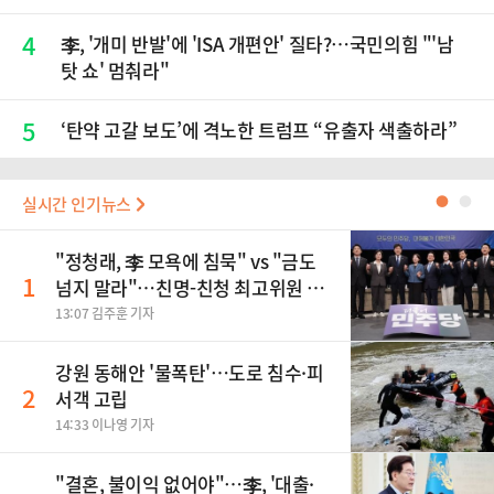
4
李, '개미 반발'에 'ISA 개편안' 질타?…국민의힘 "'남
탓 쇼' 멈춰라"
5
‘탄약 고갈 보도’에 격노한 트럼프 “유출자 색출하라”
실시간 인기뉴스
●
●
"정청래, 李 모욕에 침묵" vs "금도
1
넘지 말라"…친명-친청 최고위원 후
보, 제주서 격돌
13:07 김주훈 기자
강원 동해안 '물폭탄'…도로 침수·피
2
서객 고립
14:33 이나영 기자
"결혼, 불이익 없어야"…李, '대출·