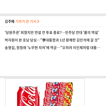
김주혜
기자가 쓴 기사
'당원주권' 외쳤지만 연설 전 투표 종료?…민주당 전대 '룰의 역설'
박지원이 본 호남 당심…"李대통령과 1년 함께한 김민석에 갈 것"
송영길, 정청래 '노무현 자처'에 역공…"오히려 이인제처럼 대통령
공격"