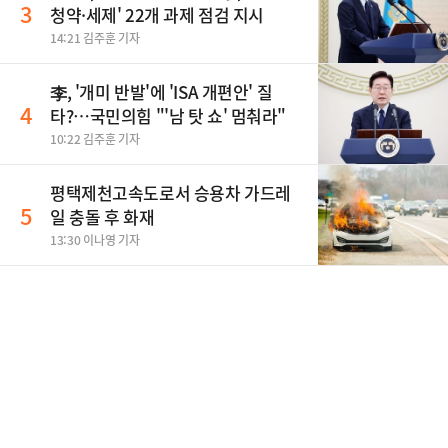
3
청약·세제' 22개 과제 점검 지시
14:21 김주훈 기자
李, '개미 반발'에 'ISA 개편안' 질
4
타?…국민의힘 "'남 탓 쇼' 멈춰라"
10:22 김주훈 기자
평택제천고속도로서 승용차 가드레
5
일 충돌 후 화재
13:30 이나영 기자