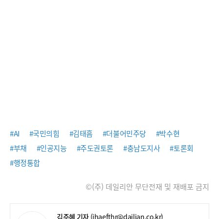
#AI
#국민의힘
#김태흠
#더불어민주당
#박수현
#부채
#인공지능
#주도권토론
#충남도지사
#토론회
#행정통합
©(주) 데일리안 무단전재 및 재배포 금지
김주혜 기자
(jhaefthr@dailian.co.kr)