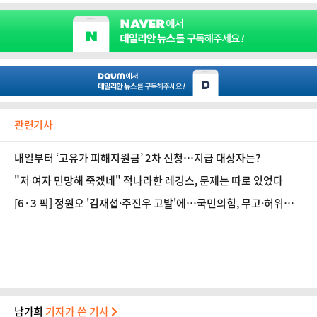
관련기사
내일부터 ‘고유가 피해지원금’ 2차 신청…지급 대상자는?
"저 여자 민망해 죽겠네" 적나라한 레깅스, 문제는 따로 있었다
[6·3 픽] 정원오 '김재섭·주진우 고발'에…국민의힘, 무고·허위사
실공표죄 고발로 '맞불'
남가희
기자가 쓴 기사