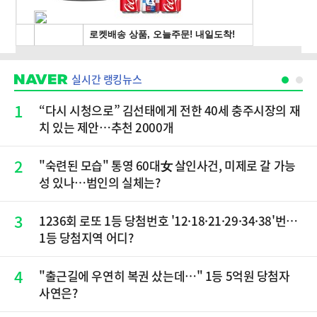
실시간 랭킹뉴스
1
“다시 시청으로” 김선태에게 전한 40세 충주시장의 재
치 있는 제안…추천 2000개
2
"숙련된 모습" 통영 60대女 살인사건, 미제로 갈 가능
성 있나…범인의 실체는?
3
1236회 로또 1등 당첨번호 '12·18·21·29·34·38'번…
1등 당첨지역 어디?
4
"출근길에 우연히 복권 샀는데…" 1등 5억원 당첨자
사연은?