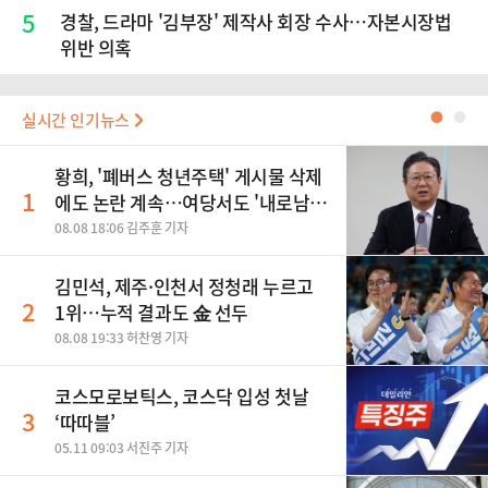
5
경찰, 드라마 '김부장' 제작사 회장 수사…자본시장법
위반 의혹
실시간 인기뉴스
●
●
황희, '폐버스 청년주택' 게시물 삭제
1
에도 논란 계속…여당서도 '내로남
불' 비판
08.08 18:06 김주훈 기자
김민석, 제주·인천서 정청래 누르고
2
1위…누적 결과도 金 선두
08.08 19:33 허찬영 기자
코스모로보틱스, 코스닥 입성 첫날
3
‘따따블’
05.11 09:03 서진주 기자