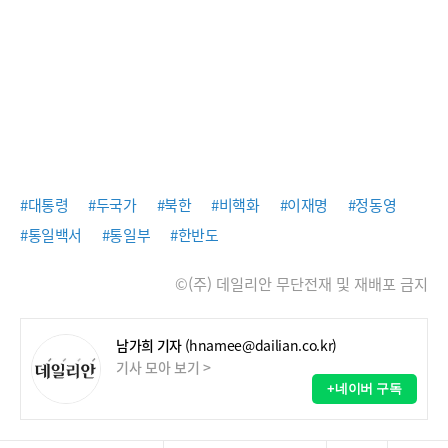
#대통령
#두국가
#북한
#비핵화
#이재명
#정동영
#통일백서
#통일부
#한반도
©(주) 데일리안 무단전재 및 재배포 금지
남가희 기자
(hnamee@dailian.co.kr)
기사 모아 보기 >
+네이버 구독