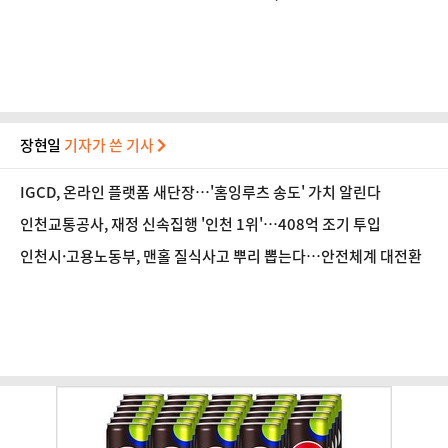
장현일
기자가 쓴 기사
IGCD, 온라인 플랫폼 새단장…'홈잉루츠 송도' 가치 알린다
인천교통공사, 재정 신속집행 '인천 1위'…408억 조기 투입
인천시·고용노동부, 맨홀 질식사고 뿌리 뽑는다…안전체계 대전환