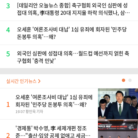
3
[데일리안 오늘뉴스 종합] 축구협회 외국인 심판에 성
접대 의혹, 李대통령 20대 지지율 하락 의식했나, 삼전
닉스 올인은 금물, SK하이닉스 프리마켓 시초가 논란
재점화, 김민석 "과반 승리 가능성 99%" 등
4
오세훈 '여론조사비 대납' 1심 유죄에 회자된 '민주당
돈봉투 의혹'…왜?
5
외국인 심판에 성접대 의혹…월드컵 예선까지 얽힌 축
구협회 '충격 민낯’
실시간 인기뉴스
●
●
오세훈 '여론조사비 대납' 1심 유죄에
1
회자된 '민주당 돈봉투 의혹'…왜?
19:07 황인욱 기자
'경제통' 박수영, 李 세제개편 정조
2
준…"출산·입양 공제 없애고 세금폭