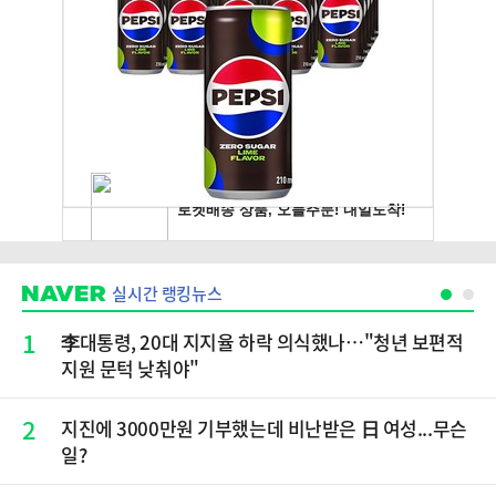
실시간 랭킹뉴스
1
李대통령, 20대 지지율 하락 의식했나…"청년 보편적
지원 문턱 낮춰야"
2
지진에 3000만원 기부했는데 비난받은 日 여성...무슨
일?