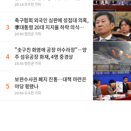
탄"
20:14 오수진 기자
축구협회 외국인 심판에 성접대 의혹,
3
李대통령 20대 지지율 하락 의식했
나, 삼전닉스 올인은 금물, SK하이닉
20:40 정인균 기자
스 프리마켓 시초가 논란 재점화, 김
민석 "과반 승리 가능성 99%" 등
"솟구친 화염에 공장 아수라장"…양
4
주 섬유공장 화재, 4명 중경상
19:45 정인균 기자
보완수사권 폐지 진통…대책 마련은
5
야당 몫됐나
20:49 오수진 기자