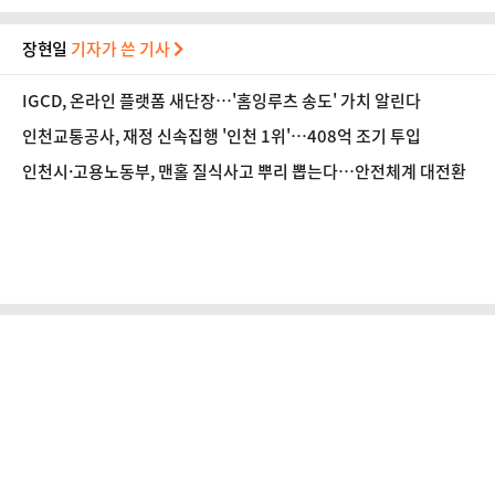
장현일
기자가 쓴 기사
IGCD, 온라인 플랫폼 새단장…'홈잉루츠 송도' 가치 알린다
인천교통공사, 재정 신속집행 '인천 1위'…408억 조기 투입
인천시·고용노동부, 맨홀 질식사고 뿌리 뽑는다…안전체계 대전환