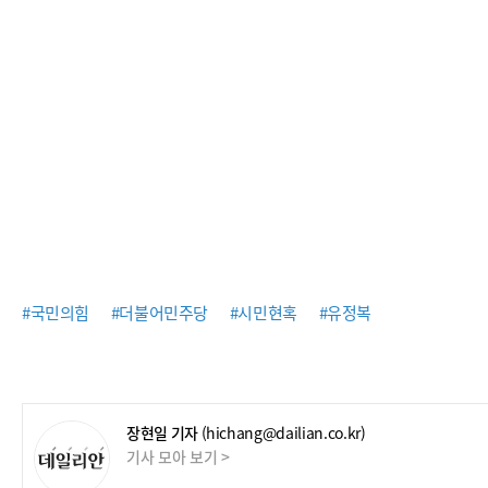
#국민의힘
#더불어민주당
#시민현혹
#유정복
장현일 기자
(hichang@dailian.co.kr)
기사 모아 보기 >