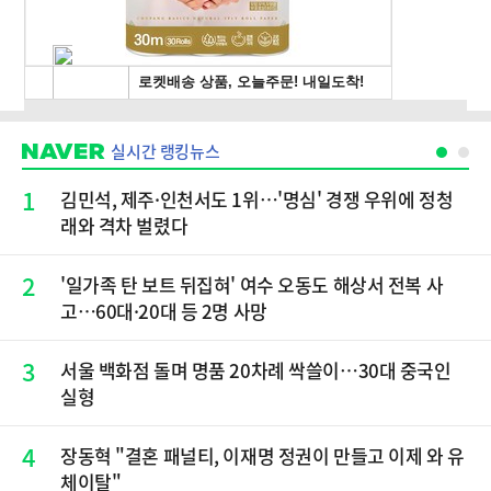
실시간 랭킹뉴스
1
김민석, 제주·인천서도 1위…'명심' 경쟁 우위에 정청
래와 격차 벌렸다
2
'일가족 탄 보트 뒤집혀' 여수 오동도 해상서 전복 사
고…60대·20대 등 2명 사망
3
서울 백화점 돌며 명품 20차례 싹쓸이…30대 중국인
실형
4
장동혁 "결혼 패널티, 이재명 정권이 만들고 이제 와 유
체이탈"