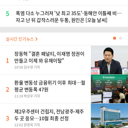
5
폭염 다소 누그러져 '낮 최고 35도'·동해안 이틀째 비…
자고 난 뒤 갑작스러운 두통, 원인은 [오늘 날씨]
실시간 인기뉴스
●
●
장동혁 "결혼 패널티, 이재명 정권이
1
만들고 이제 와 유체이탈"
10:56 김수현 기자
환율 변동성 금융위기 이후 최대…월
2
평균 변동폭 47원
11:16 박상우 기자
제2우주센터 건립지, 전남광주·제주
3
두 곳 응모…10월 최종 선정
12:02 장정욱 기자