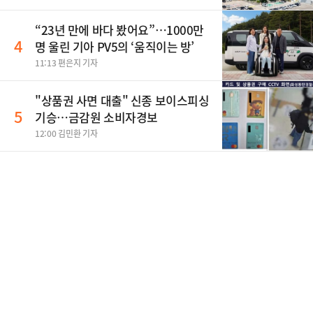
“23년 만에 바다 봤어요”…1000만
4
명 울린 기아 PV5의 ‘움직이는 방’
11:13 편은지 기자
"상품권 사면 대출" 신종 보이스피싱
5
기승…금감원 소비자경보
12:00 김민환 기자