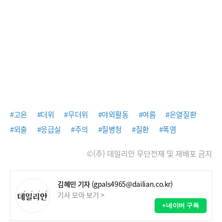
#고온
#더위
#무더위
#야외활동
#여름
#온열질환
#외출
#응급실
#주의
#질병청
#질환
#폭염
©(주) 데일리안 무단전재 및 재배포 금지
김혜민 기자
(gpals4965@dailian.co.kr)
기사 모아 보기 >
+네이버 구독