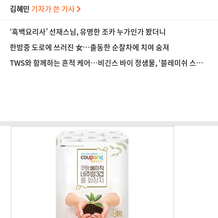
김혜민
기자가 쓴 기사
‘흑백요리사’ 선재스님, 유명한 조카 누가인가 봤더니
한밤중 도로에 쓰러진 女…출동한 순찰차에 치여 숨져
TWS와 함께하는 흔적 케어…비긴스 바이 정샘물, ‘블레미쉬 스트
라이크’ 캠페인