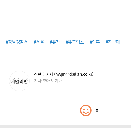
#강남경찰서
#서울
#유착
#유흥업소
#의혹
#지구대
진현우 기자
(hwjin@dailian.co.kr)
기사 모아 보기 >
0