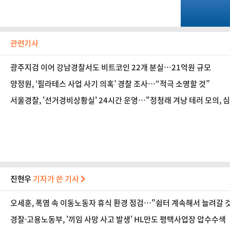
관련기사
광주지검 이어 강남경찰서도 비트코인 22개 분실…21억원 규모
양정원, ‘필라테스 사업 사기 의혹’ 경찰 조사…“적극 소명할 것”
서울경찰, '선거경비상황실' 24시간 운영…"정청래 겨냥 테러 모의, 
진현우
기자가 쓴 기사
오세훈, 폭염 속 이동노동자 휴식 환경 점검…"쉼터 계속해서 늘려갈 
경찰·고용노동부, '끼임 사망 사고 발생' HL만도 평택사업장 압수수색