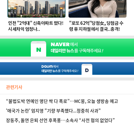
관련기사
“불법도박 연예인 명단 싹 다 폭로”…MC몽, 오늘 생방송 예고
'애국가 논란' 엄지영 "기량 부족했다...정중히 사과"
장동주, 돌연 은퇴 선언 후폭풍…소속사 “사전 협의 없었다”