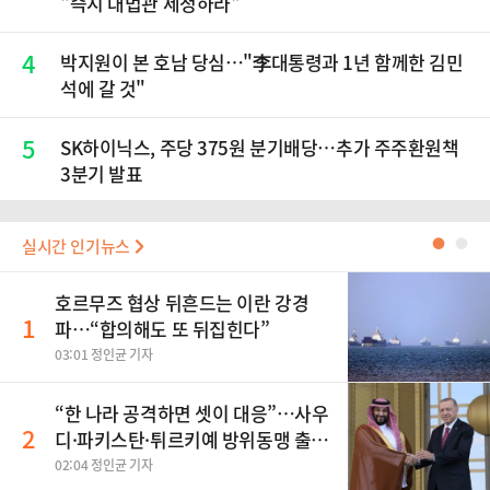
"즉시 대법관 제청하라"
4
박지원이 본 호남 당심…"李대통령과 1년 함께한 김민
석에 갈 것"
5
SK하이닉스, 주당 375원 분기배당…추가 주주환원책
3분기 발표
실시간 인기뉴스
●
●
호르무즈 협상 뒤흔드는 이란 강경
1
파…“합의해도 또 뒤집힌다”
03:01 정인균 기자
“한 나라 공격하면 셋이 대응”…사우
2
디·파키스탄·튀르키예 방위동맹 출
범
02:04 정인균 기자