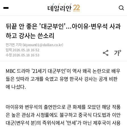
뒤끝 안 좋은 '대군부인'...아이유·변우석 사과
하고 강사는 쓴소리
전기연 기자 (kiyeoun01@dailian.co.kr)
입력 2026.05.18 16:52
수정 2026.05.18 16:53
MBC 드라마 '21세기 대군부인'이 역사 왜곡 논란으로 배우
들은 잇따라 고개를 숙였고 유명 한국사 강사는 공개 비판
에 나섰다.
아이유와 변우석의 출연만으로 큰 화제를 모았던 해당 작품
은 높은 관심과 시청률에도 불구하고 중국식 다도법과 이안
대군(변우석 분)의 즉위식에서 '만세'가 아닌 제후국이 사용