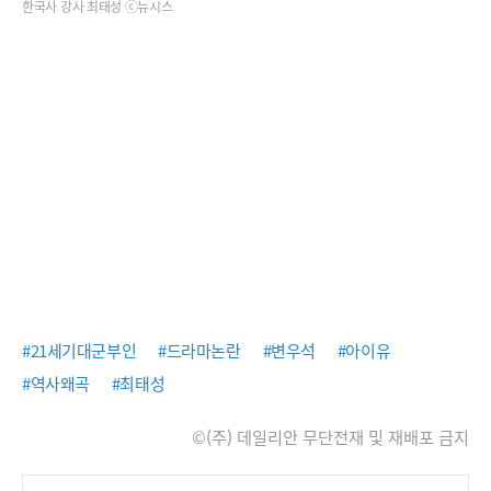
한국사 강사 최태성 ⓒ뉴시스
#21세기대군부인
#드라마논란
#변우석
#아이유
#역사왜곡
#최태성
©(주) 데일리안 무단전재 및 재배포 금지