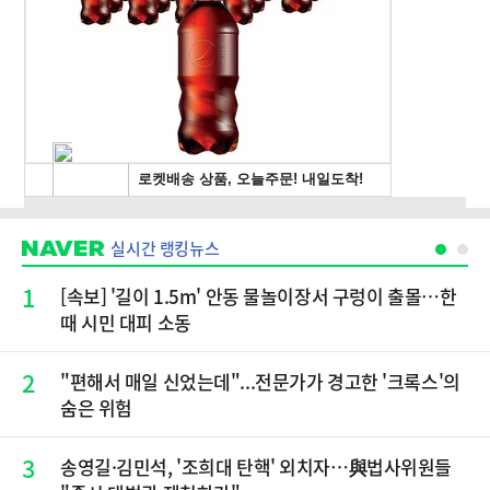
실시간 랭킹뉴스
1
[속보] '길이 1.5m' 안동 물놀이장서 구렁이 출몰…한
때 시민 대피 소동
2
"편해서 매일 신었는데"...전문가가 경고한 '크록스'의
숨은 위험
3
송영길·김민석, '조희대 탄핵' 외치자…與법사위원들