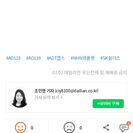
#AD119
#AD119
#ADT캡스
#NHN와플랫
#SK쉴더스
©(주) 데일리안 무단전재 및 재배포 금지
조인영 기자
(ciy8100@dailian.co.kr)
기사 모아 보기 >
+네이버 구독
0
0
0