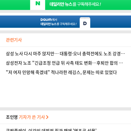
관련기사
삼성 노사 다시 마주 앉지만… 대통령·오너 총력전에도 노조 강경
기류
삼성전자 노조 "긴급조정 언급 뒤 사측 태도 변화…후퇴안 합의 못
해"
"저 여자 민망해 죽겠네" 적나라한 레깅스, 문제는 따로 있었다
조인영
기자가 쓴 기사
쿠팡플레이, 이강인 데뷔전 직관 팬에 '역조공 선물'