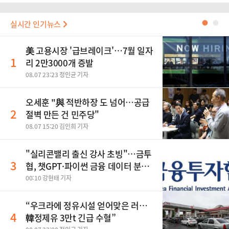
실시간 인기뉴스
●
●
美 고용시장 '급브레이크'…7월 일자
1
리 2만3000개 증발
08.07 23:23 정인균 기자
오세훈 "與 적반하장 도 넘어…공급
2
절벽 만든 건 민주당"
08.07 15:20 김인희 기자
"실리콘밸리 출신 강사 초빙"…금투
3
협, 챗GPT·파이썬 금융 데이터 분석
과정 개설
00:10 강현태 기자
“우크라에 정유시설 얻어맞은 러…
4
韓정제유 3만t 긴급 수혈”