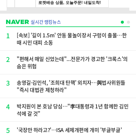
실시간 랭킹뉴스
1
[속보] '길이 1.5m' 안동 물놀이장서 구렁이 출몰…한
때 시민 대피 소동
2
"편해서 매일 신었는데"...전문가가 경고한 '크록스'의
숨은 위험
3
송영길·김민석, '조희대 탄핵' 외치자…與법사위원들
"즉시 대법관 제청하라"
4
박지원이 본 호남 당심…"李대통령과 1년 함께한 김민
석에 갈 것"
5
'국장만 하라고?'…ISA 세제개편에 개미 '부글부글'