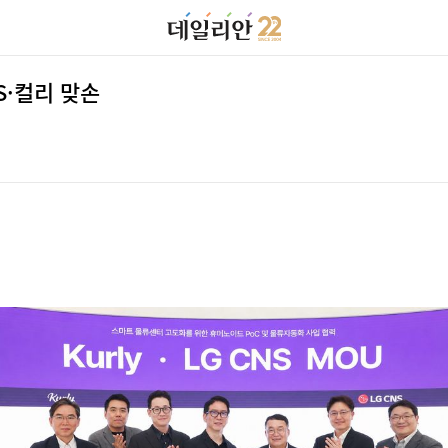
S·컬리 맞손