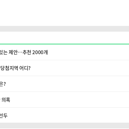
있는 제안…추천 2000개
1등 당첨지역 어디?
은?
 의혹
 선두