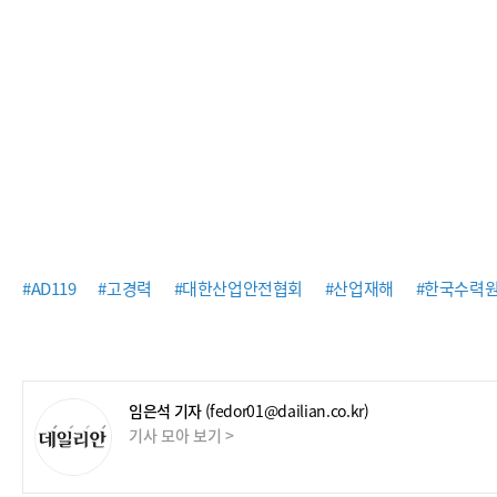
#AD119
#고경력
#대한산업안전협회
#산업재해
#한국수력
임은석 기자
(fedor01@dailian.co.kr)
기사 모아 보기 >