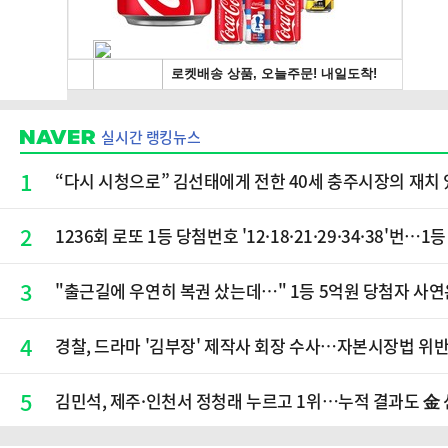
실시간 랭킹뉴스
1
“다시 시청으로” 김선태에게 전한 40세 충주시장의 재치 
2
1236회 로또 1등 당첨번호 '12·18·21·29·34·38'번…
3
"출근길에 우연히 복권 샀는데…" 1등 5억원 당첨자 사연
4
경찰, 드라마 '김부장' 제작사 회장 수사…자본시장법 위반
5
김민석, 제주·인천서 정청래 누르고 1위…누적 결과도 金