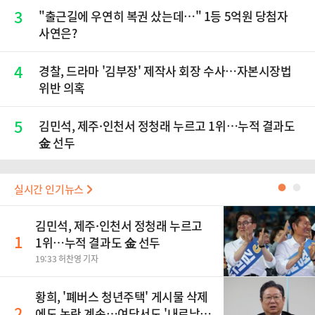
3
"출근길에 우연히 복권 샀는데…" 1등 5억원 당첨자
사연은?
4
경찰, 드라마 '김부장' 제작사 회장 수사…자본시장법
위반 의혹
5
김민석, 제주·인천서 정청래 누르고 1위…누적 결과도
金 선두
실시간 인기뉴스
●
●
김민석, 제주·인천서 정청래 누르고
1
1위…누적 결과도 金 선두
19:33 허찬영 기자
황희, '폐버스 청년주택' 게시물 삭제
2
에도 논란 계속…여당서도 '내로남