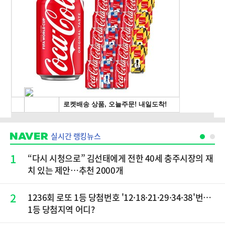
실시간 랭킹뉴스
1
“다시 시청으로” 김선태에게 전한 40세 충주시장의 재
치 있는 제안…추천 2000개
2
1236회 로또 1등 당첨번호 '12·18·21·29·34·38'번…
1등 당첨지역 어디?