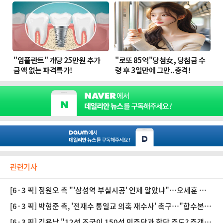
관련기사
[6·3 픽] 정원오 측 "'삼성역 부실시공' 언제 알았냐"…오세훈 측
"광우병 괴담급"
[6·3 픽] 박형준 측, '전재수 통일교 의혹 재수사' 촉구…"합수본은
여당무죄 수사"
[6·3 픽] 김용남 "12석 조국이 150석 민주당과 합당 주도? 주객전