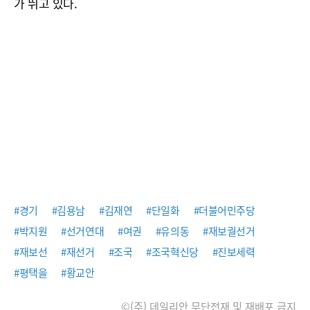
가 뛰고 있다.
#경기
#김용남
#김재연
#단일화
#더불어민주당
#박지원
#선거연대
#여권
#유의동
#재보궐선거
#재보선
#재선거
#조국
#조국혁신당
#진보세력
#평택을
#황교안
©(주) 데일리안 무단전재 및 재배포 금지