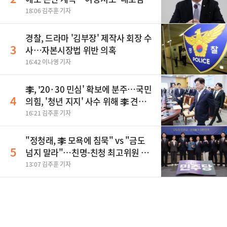
불' 비판
18:06 김주훈 기자
경찰, 드라마 '김부장' 제작사 회장 수
3
사…자본시장법 위반 의혹
16:42 이나영 기자
李, '20·30 민심' 확보에 분주…국민
4
의힘, '청년 지지' 사수 위해 李 견제
사활
16:21 김주훈 기자
"정청래, 李 모욕에 침묵" vs "금도
5
넘지 말라"…친명-친청 최고위원 후
보, 제주서 격돌
13:07 김주훈 기자