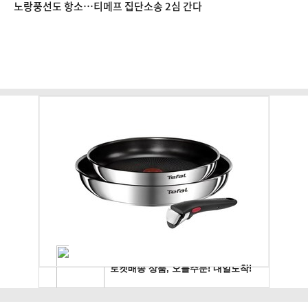
노랑풍선도 항소…티메프 집단소송 2심 간다