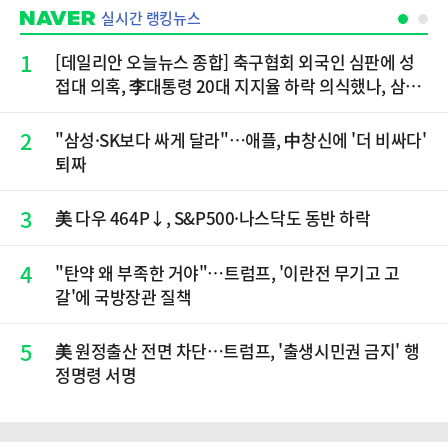
실시간 랭킹뉴스
1
[데일리안 오늘뉴스 종합] 축구협회 외국인 심판에 성
접대 의혹, 李대통령 20대 지지율 하락 의식했나, 삼전
닉스 올인은 금물, SK하이닉스 프리마켓 시초가 논란
재점화, 김민석 "과반 승리 가능성 99%" 등
2
"삼성·SK보다 싸게 달라"…애플, 中창신에 '더 비싸다'
퇴짜
3
美 다우 464P↓, S&P500·나스닥도 동반 하락
4
"탄약 왜 부족한 거야"…트럼프, '이란전 무기고 고
갈'에 국방장관 질책
5
美 원정출산 전면 차단…트럼프, '출생시민권 금지' 행
정명령 서명