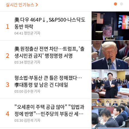
실시간 인기뉴스
●
●
美 다우 464P↓, S&P500·나스닥도
1
동반 하락
04:41 정인균 기자
美 원정출산 전면 차단…트럼프, '출
2
생시민권 금지' 행정명령 서명
05:34 정인균 기자
형소법·부동산 큰 틀은 정해졌다…
3
李대통령 앞 남은 건 디테일
05:00 김수현 기자
"오세훈이 주택 공급 않아" "입법과
4
정에 반영"…민주당의 부동산 세제
개편 해법은
05:30 김민석 기자