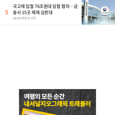
국고채 입찰 76조원대 담합 혐의…금
5
융사 15곳 제재 심판대
06:00 박진석 기자