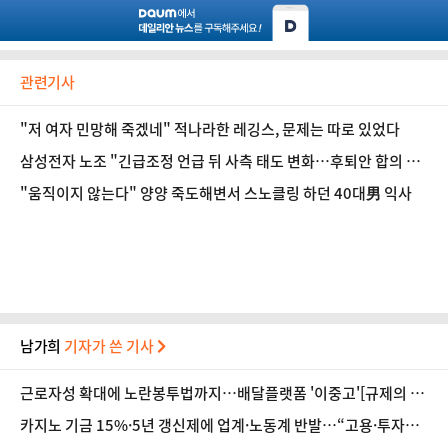
관련기사
"저 여자 민망해 죽겠네" 적나라한 레깅스, 문제는 따로 있었다
삼성전자 노조 "긴급조정 언급 뒤 사측 태도 변화…후퇴안 합의 못
해"
"움직이지 않는다" 양양 죽도해변서 스노클링 하던 40대男 익사
남가희
기자가 쓴 기사
근로자성 확대에 노란봉투법까지…배달플랫폼 '이중고'[규제의 청
구서②]
카지노 기금 15%·5년 갱신제에 업계·노동계 반발…“고용·투자
흔들”