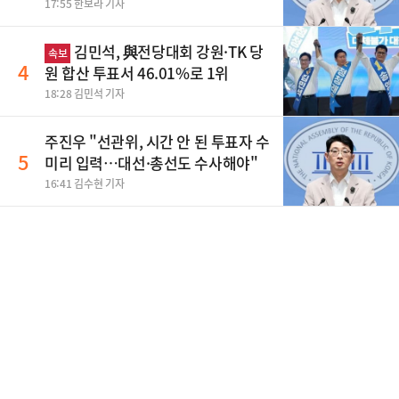
바꿔야", 세제개편 이달 정리 등
17:55 한보라 기자
김민석, 與전당대회 강원·TK 당
속보
4
원 합산 투표서 46.01%로 1위
18:28 김민석 기자
주진우 "선관위, 시간 안 된 투표자 수
5
미리 입력…대선·총선도 수사해야"
16:41 김수현 기자