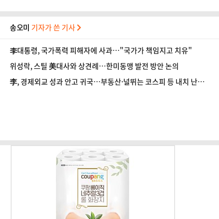
송오미
기자가 쓴 기사
李대통령, 국가폭력 피해자에 사과…"국가가 책임지고 치유"
위성락, 스틸 美대사와 상견례…한미동맹 발전 방안 논의
李, 경제외교 성과 안고 귀국…부동산·널뛰는 코스피 등 내치 난제
'첩첩산중'