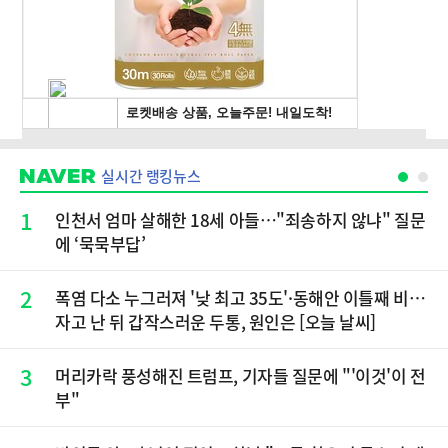
실시간 랭킹뉴스
1
인천서 엄마 살해한 18세 아들…"죄송하지 않냐" 질문
에 ‘묵묵부답’
2
폭염 다소 누그러져 '낮 최고 35도'·동해안 이틀째 비…
자고 난 뒤 갑작스러운 두통, 원인은 [오늘 날씨]
3
머리카락 풍성해진 트럼프, 기자들 질문에 "'이것'이 전
부"