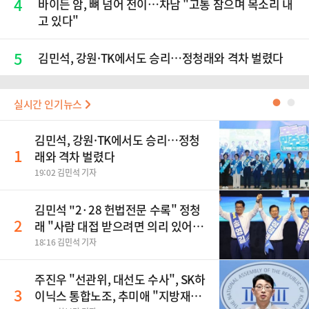
4
바이든 암, 뼈 넘어 전이…차남 "고통 참으며 목소리 내
고 있다"
5
김민석, 강원·TK에서도 승리…정청래와 격차 벌렸다
실시간 인기뉴스
●
●
김민석, 강원·TK에서도 승리…정청
1
래와 격차 벌렸다
19:02 김민석 기자
김민석 "2·28 헌법전문 수록" 정청
2
래 "사람 대접 받으려면 의리 있어야"
송영길 "조국혁신당 합당 반대"
18:16 김민석 기자
주진우 "선관위, 대선도 수사", SK하
3
이닉스 통합노조, 추미애 "지방재정