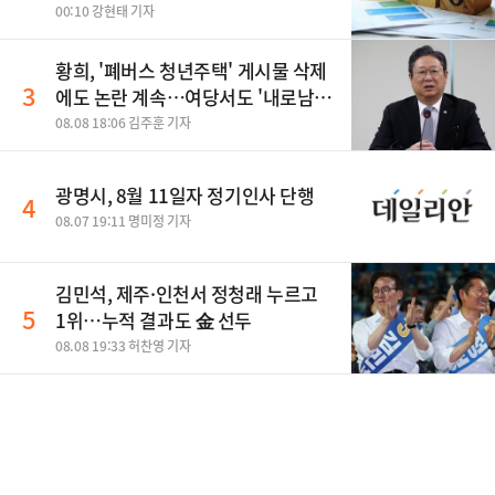
00:10 강현태 기자
황희, '폐버스 청년주택' 게시물 삭제
3
에도 논란 계속…여당서도 '내로남
불' 비판
08.08 18:06 김주훈 기자
광명시, 8월 11일자 정기인사 단행
4
08.07 19:11 명미정 기자
김민석, 제주·인천서 정청래 누르고
5
1위…누적 결과도 金 선두
08.08 19:33 허찬영 기자