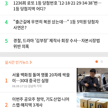
3
1236회 로또 1등 당첨번호 '12·18·21·29·34·38'번…
1등 당첨지역 어디?
4
"출근길에 우연히 복권 샀는데…" 1등 5억원 당첨자
사연은?
5
경찰, 드라마 '김부장' 제작사 회장 수사…자본시장법
위반 의혹
실시간 인기뉴스
●
●
서울 백화점 돌며 명품 20차례 싹쓸
1
이…30대 중국인 실형
08.08 17:22 김남하 기자
이번주 공모주 청약, 기도산업·니어
2
스랩·해치텍 3개사