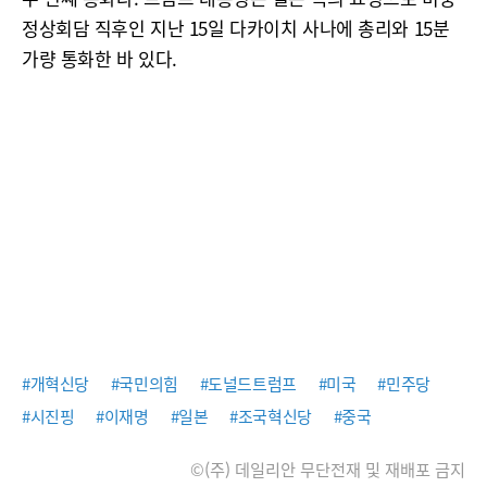
정상회담 직후인 지난 15일 다카이치 사나에 총리와 15분
가량 통화한 바 있다.
#개혁신당
#국민의힘
#도널드트럼프
#미국
#민주당
#시진핑
#이재명
#일본
#조국혁신당
#중국
©(주) 데일리안 무단전재 및 재배포 금지