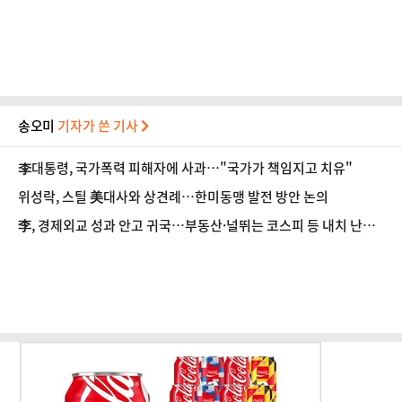
송오미
기자가 쓴 기사
李대통령, 국가폭력 피해자에 사과…"국가가 책임지고 치유"
위성락, 스틸 美대사와 상견례…한미동맹 발전 방안 논의
李, 경제외교 성과 안고 귀국…부동산·널뛰는 코스피 등 내치 난제
'첩첩산중'