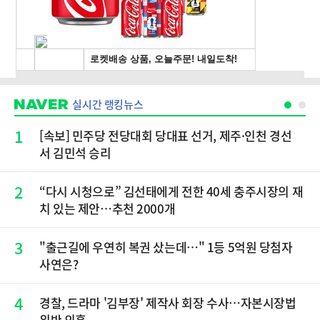
실시간 랭킹뉴스
1
[속보] 민주당 전당대회 당대표 선거, 제주·인천 경선
서 김민석 승리
2
“다시 시청으로” 김선태에게 전한 40세 충주시장의 재
치 있는 제안…추천 2000개
3
"출근길에 우연히 복권 샀는데…" 1등 5억원 당첨자
사연은?
4
경찰, 드라마 '김부장' 제작사 회장 수사…자본시장법
위반 의혹