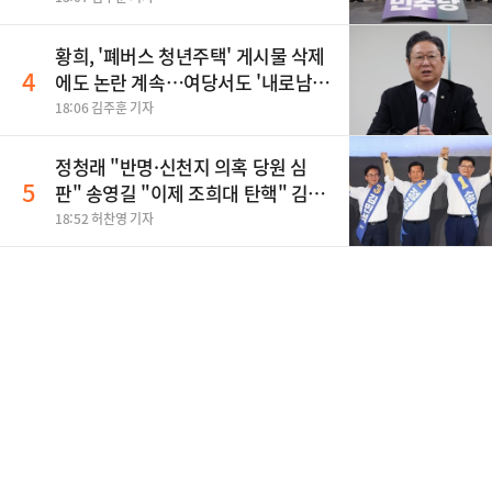
황희, '폐버스 청년주택' 게시물 삭제
4
에도 논란 계속…여당서도 '내로남
불' 비판
18:06 김주훈 기자
정청래 "반명·신천지 의혹 당원 심
5
판" 송영길 "이제 조희대 탄핵" 김민
석 "대체불가 민주당"
18:52 허찬영 기자