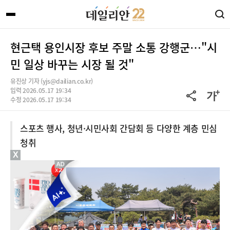
현근택 용인시장 후보 주말 소통 강행군…"시
민 일상 바꾸는 시장 될 것"
유진상 기자 (yjs@dailian.co.kr)
입력 2026.05.17 19:34
수정 2026.05.17 19:34
스포츠 행사, 청년·시민사회 간담회 등 다양한 계층 민심
청취
X