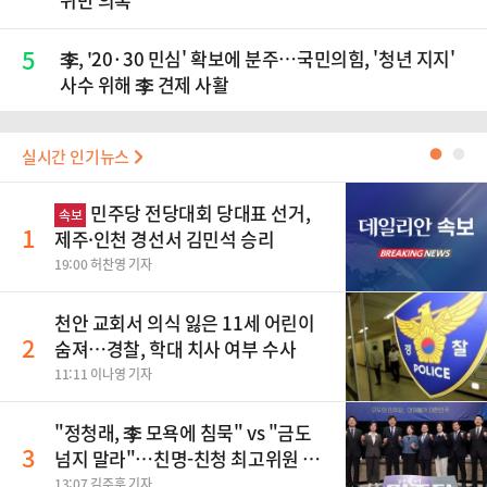
5
李, '20·30 민심' 확보에 분주…국민의힘, '청년 지지'
사수 위해 李 견제 사활
실시간 인기뉴스
●
●
민주당 전당대회 당대표 선거,
속보
1
제주·인천 경선서 김민석 승리
19:00 허찬영 기자
천안 교회서 의식 잃은 11세 어린이
2
숨져…경찰, 학대 치사 여부 수사
11:11 이나영 기자
"정청래, 李 모욕에 침묵" vs "금도
3
넘지 말라"…친명-친청 최고위원 후
보, 제주서 격돌
13:07 김주훈 기자