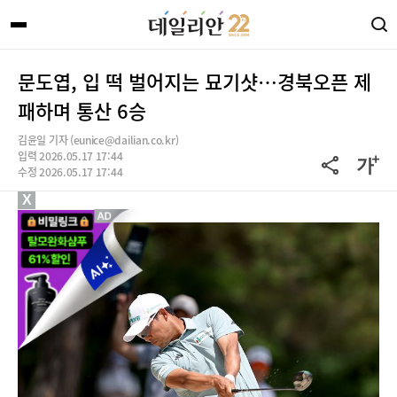
문도엽, 입 떡 벌어지는 묘기샷…경북오픈 제
패하며 통산 6승
김윤일 기자 (eunice@dailian.co.kr)
입력 2026.05.17 17:44
수정 2026.05.17 17:44
X