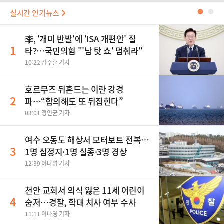
실시간 인기뉴스
●
●
李, '개미 반발'에 'ISA 개편안' 질
1
타?…국민의힘 "'남 탓 쇼' 멈춰라"
10:22 김주훈 기자
호르무즈 뒤흔드는 이란 강경
2
파…“합의해도 또 뒤집힌다”
03:01 정인균 기자
여수 오동도 해상서 모터보트 전복…
3
1명 심정지·1명 실종·3명 경상
12:39 이나영 기자
천안 교회서 의식 잃은 11세 어린이
4
숨져…경찰, 학대 치사 여부 수사
11:11 이나영 기자