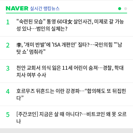
실시간 랭킹뉴스
1
"숙련된 모습" 통영 60대女 살인사건, 미제로 갈 가능
성 있나…범인의 실체는?
2
李, '개미 반발'에 'ISA 개편안' 질타?…국민의힘 "'남
탓 쇼' 멈춰라"
3
천안 교회서 의식 잃은 11세 어린이 숨져…경찰, 학대
치사 여부 수사
4
호르무즈 뒤흔드는 이란 강경파…“합의해도 또 뒤집힌
다”
5
[주간코인] 지금은 살 때 아니다?…비트코인 왜 못 오르
나