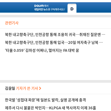
관련기사
북한 내고향축구단, 인천공항 통해 조용히 귀국…취재진 질문엔 묵
묵부답
북한 내고향축구단, 인천공항 통해 입국…20일 여자축구 남북 맞대
결
‘타율 0.059’ 김하성 어쩌나, 멀어지는 FA 대박 꿈
김윤일
기자가 쓴 기사
한국발 ‘성접대 파문’에 일본도 발칵, 실명 공개에 충격
제주서 다시 불붙은 박민지…KLPGA 새 역사까지 이제 36홀