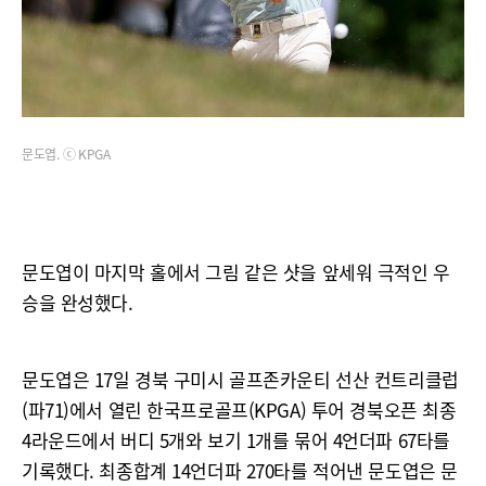
문도엽. ⓒ KPGA
문도엽이 마지막 홀에서 그림 같은 샷을 앞세워 극적인 우
승을 완성했다.
문도엽은 17일 경북 구미시 골프존카운티 선산 컨트리클럽
(파71)에서 열린 한국프로골프(KPGA) 투어 경북오픈 최종
4라운드에서 버디 5개와 보기 1개를 묶어 4언더파 67타를
기록했다. 최종합계 14언더파 270타를 적어낸 문도엽은 문