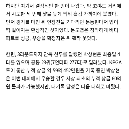
하지만 여기서 결정적인 한 방이 나왔다. 약 33야드 거리에
서 시도한 세 번째 샷을 높게 띄워 홀컵 가까이에 붙였다.
먼저 경기를 마친 뒤 연장전을 기다리던 문동현마저 입이
떡 벌어지는 환상적인 샷이었다. 문도엽은 침착하게 버디
퍼트를 성공, 우승을 확정지은 뒤 활짝 웃었다.
한편, 3라운드까지 단독 선두를 달렸던 박상현은 최종일 4
타를 잃으며 공동 23위(7언더파 277타)로 밀려났다. KPGA
투어 통산 누적 상금 약 59억 452만원을 기록 중인 박상현
은 이번 대회에서 우승할 경우 사상 최초의 누적 상금 60억
원 돌파가 가능했지만, 대기록 달성은 다음 대회로 미뤘다.