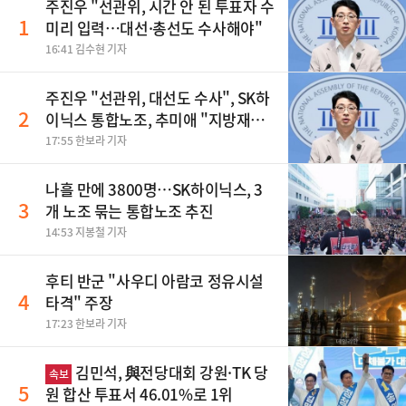
주진우 "선관위, 시간 안 된 투표자 수
1
미리 입력…대선·총선도 수사해야"
16:41 김수현 기자
주진우 "선관위, 대선도 수사", SK하
2
이닉스 통합노조, 추미애 "지방재정
바꿔야", 세제개편 이달 정리 등
17:55 한보라 기자
나흘 만에 3800명…SK하이닉스, 3
3
개 노조 묶는 통합노조 추진
14:53 지봉철 기자
후티 반군 "사우디 아람코 정유시설
4
타격" 주장
17:23 한보라 기자
김민석, 與전당대회 강원·TK 당
속보
5
원 합산 투표서 46.01%로 1위