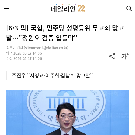
[6·3 픽] 국힘, 민주당 성평등위 무고죄 맞고
발…"정원오 검증 입틀막"
송오미 기자 (sfironman1@dailian.co.kr)
입력 2026.05.17 14:06
수정 2026.05.17 14:06
주진우 "서영교·이주희·김남희 맞고발"