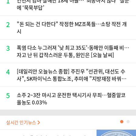
1
인천서 엄마 살해한 18세 아들…"죄송하지 않냐" 질문
에 ‘묵묵부답’
2
"돈 되는 건 다한다" 작정한 MZ조폭들…소탕 작전 개
시
3
폭염 다소 누그러져 '낮 최고 35도'·동해안 이틀째 비…
자고 난 뒤 갑작스러운 두통, 원인은 [오늘 날씨]
4
[데일리안 오늘뉴스 종합] 주진우 "선관위, 대선도 수
사", SK하이닉스 통합노조, 추미애 "지방재정 바꿔
야", 세제개편 이달 정리 등
5
소주 2~3잔 마시고 운전한 택시기사 무죄…혈중알코
올농도 0.03%
실시간 인기뉴스
●
●