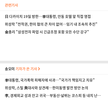
관련기사
日 다카이치 19일 방한…李대통령, 안동 호텔 앞 직접 영접
위성락 "전작권, 한미 협의 큰 차이 없어…임기 내 조속히 추진"
金총리 "삼성전자 파업 시 긴급조정 포함 모든 수단 강구"
송오미
기자가 쓴 기사
李대통령, 국가폭력 피해자에 사과…"국가가 책임지고 치유"
위성락, 스틸 美대사와 상견례…한미동맹 발전 방안 논의
李, 경제외교 성과 안고 귀국…부동산·널뛰는 코스피 등 내치 난제
'첩첩산중'