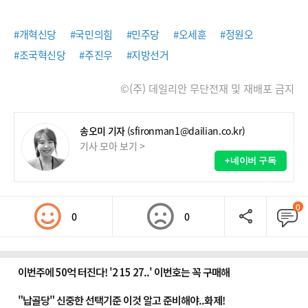
#개혁신당
#국민의힘
#민주당
#오세훈
#정원오
#조국혁신당
#주진우
#지방선거
©(주) 데일리안 무단전재 및 재배포 금지
송오미 기자
(sfironman1@dailian.co.kr)
기사 모아 보기 >
+네이버 구독
0
0
0