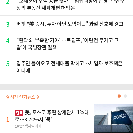
2
"오세훈이 주택 공급 않아" "입법과정에 반영"…민주
당의 부동산 세제개편 해법은
3
버핏 "美 증시, 투자 아닌 도박이..." 과열 신호에 경고
4
"탄약 왜 부족한 거야"…트럼프, '이란전 무기고 고
갈'에 국방장관 질책
5
집주인 들어오고 전세대출 막히고…세입자 보호책은
어디에
실시간 인기뉴스
●
●
美, 포스코 후판 상계관세 1%대
단독
1
로…3.70%서 '뚝'
10:27 백서원 기자