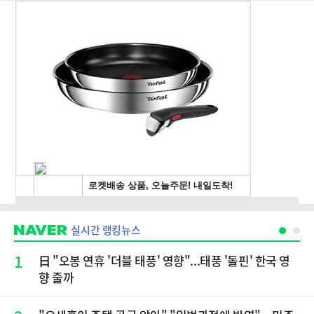
실시간 랭킹뉴스
1
日 "오봉 연휴 '더블 태풍' 영향"...태풍 '돌핀' 한국 영
향 줄까