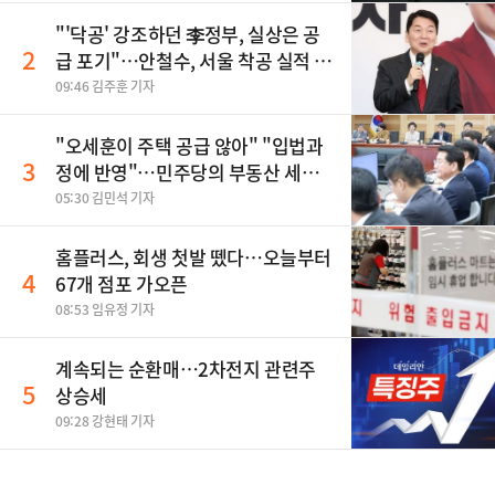
"'닥공' 강조하던 李정부, 실상은 공
2
급 포기"…안철수, 서울 착공 실적 미
달 비판
09:46 김주훈 기자
"오세훈이 주택 공급 않아" "입법과
3
정에 반영"…민주당의 부동산 세제
개편 해법은
05:30 김민석 기자
홈플러스, 회생 첫발 뗐다…오늘부터
4
67개 점포 가오픈
08:53 임유정 기자
계속되는 순환매…2차전지 관련주
5
상승세
09:28 강현태 기자