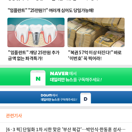
관련기사
[6·3 픽] 단일화 1차 시한 맞은 '부산 북갑'…박민식·한동훈 성사