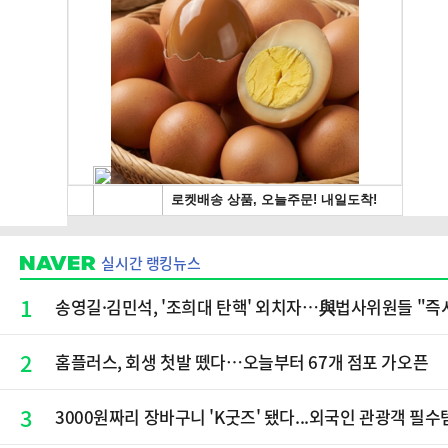
실시간 랭킹뉴스
1
송영길·김민석, '조희대 탄핵' 외치자…與법사위원들 "즉
2
홈플러스, 회생 첫발 뗐다…오늘부터 67개 점포 가오픈
3
3000원짜리 장바구니 'K굿즈' 됐다...외국인 관광객 필수