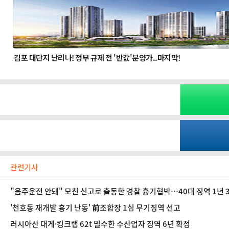
관련기사
"음주운전 안돼" 모친 신고로 출동한 경찰 흉기협박…40대 징역 1년 
'천호동 재개발 흉기 난동' 前조합장 1심 무기징역 선고
러시아산 대게·킹크랩 62t 밀수한 수산업자 징역 6년 확정