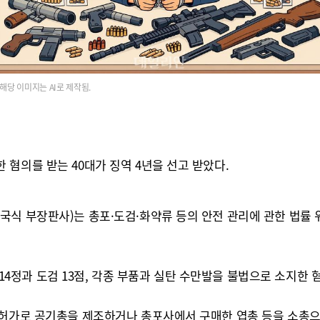
해당 이미지는 AI로 제작됨.
혐의를 받는 40대가 징역 4년을 선고 받았다.
식 부장판사)는 총포·도검·화약류 등의 안전 관리에 관한 법률 위반
기 14정과 도검 13점, 각종 부품과 실탄 수만발을 불법으로 소지한
무허가로 공기총을 제조하거나 총포사에서 구매한 엽총 등을 소총으