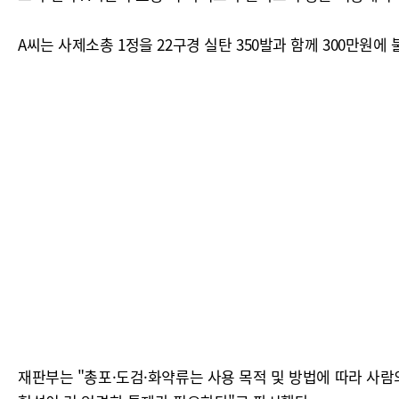
A씨는 사제소총 1정을 22구경 실탄 350발과 함께 300만원
재판부는 "총포·도검·화약류는 사용 목적 및 방법에 따라 사람