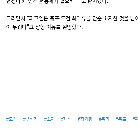
험성이 커 엄격한 통제가 필요하다"고 판시했다.
그러면서 "피고인은 총포·도검·화약류를 단순 소지한 것을 넘어
이 무겁다"고 양형 이유를 설명했다.
#도검
#무허가
#소지
#제작
#징역형
#총기
#총포
#