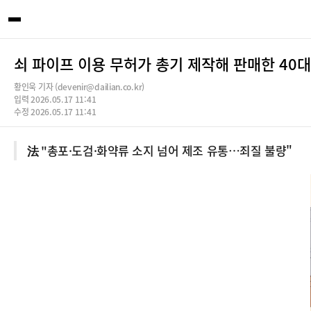
쇠 파이프 이용 무허가 총기 제작해 판매한 40
황인욱 기자 (devenir@dailian.co.kr)
입력 2026.05.17 11:41
수정 2026.05.17 11:41
法 "총포·도검·화약류 소지 넘어 제조 유통…죄질 불량"