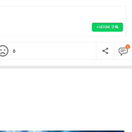
+네이버 구독
0
0