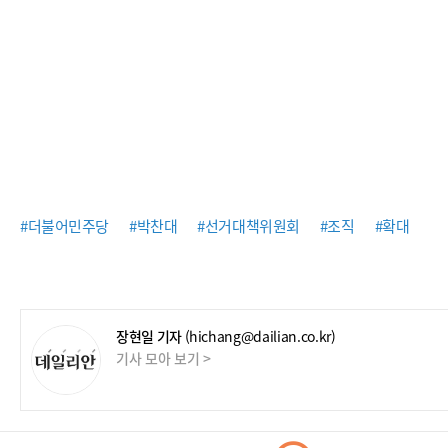
#더불어민주당
#박찬대
#선거대책위원회
#조직
#확대
장현일 기자
(hichang@dailian.co.kr)
기사 모아 보기 >