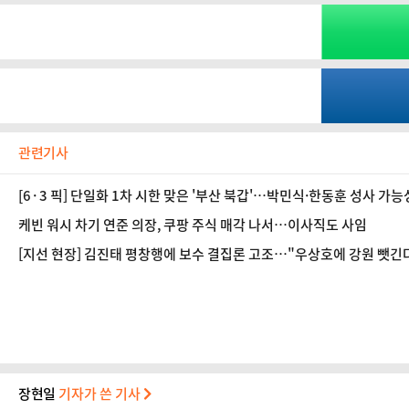
관련기사
[6·3 픽] 단일화 1차 시한 맞은 '부산 북갑'…박민식·한동훈 성사 가
케빈 워시 차기 연준 의장, 쿠팡 주식 매각 나서…이사직도 사임
[지선 현장] 김진태 평창행에 보수 결집론 고조…"우상호에 강원 뺏긴
장현일
기자가 쓴 기사