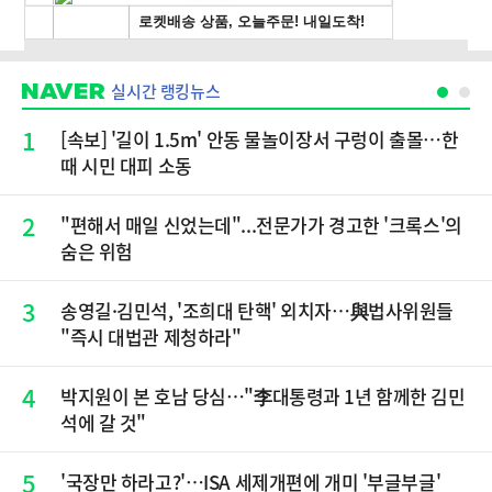
실시간 랭킹뉴스
1
[속보] '길이 1.5m' 안동 물놀이장서 구렁이 출몰…한
때 시민 대피 소동
2
"편해서 매일 신었는데"...전문가가 경고한 '크록스'의
숨은 위험
3
송영길·김민석, '조희대 탄핵' 외치자…與법사위원들
"즉시 대법관 제청하라"
4
박지원이 본 호남 당심…"李대통령과 1년 함께한 김민
석에 갈 것"
5
'국장만 하라고?'…ISA 세제개편에 개미 '부글부글'