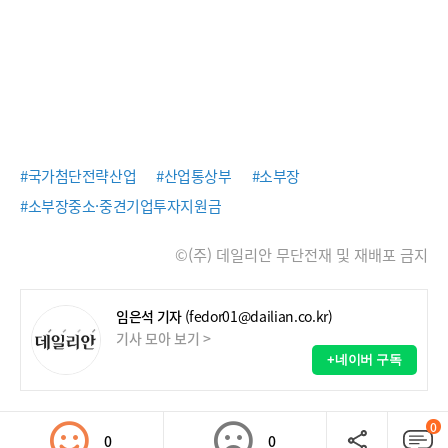
#국가첨단전략산업
#산업통상부
#소부장
#소부장중소·중견기업투자지원금
©(주) 데일리안 무단전재 및 재배포 금지
임은석 기자
(fedor01@dailian.co.kr)
기사 모아 보기 >
+네이버 구독
0
0
0