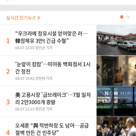
실시간 인기뉴스
●
●
“우크라에 정유시설 얻어맞은 러…
1
韓정제유 3만t 긴급 수혈”
08.07 23:00 정인균 기자
'눈앞이 캄캄'…미아동 백화점서 1시
2
간 정전
08.07 19:42 강현태 기자
美 고용시장 '급브레이크'…7월 일자
3
리 2만3000개 증발
08.07 23:23 정인균 기자
오세훈 "與 적반하장 도 넘어…공급
4
절벽 만든 건 민주당"