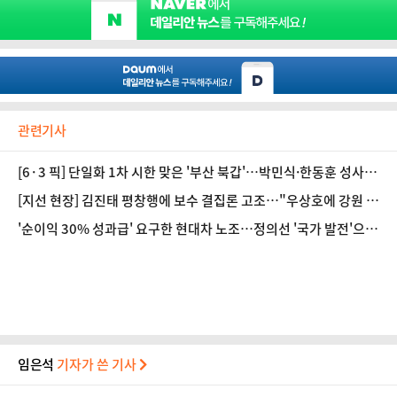
관련기사
[6·3 픽] 단일화 1차 시한 맞은 '부산 북갑'…박민식·한동훈 성사
가능성은
[지선 현장] 김진태 평창행에 보수 결집론 고조…"우상호에 강원 뺏
긴다고 난리"
'순이익 30% 성과급' 요구한 현대차 노조…정의선 '국가 발전'으로
답했다 [인터뷰]
임은석
기자가 쓴 기사