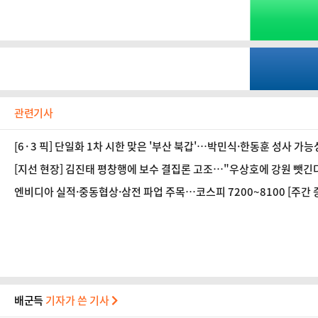
관련기사
[6·3 픽] 단일화 1차 시한 맞은 '부산 북갑'…박민식·한동훈 성사 가
[지선 현장] 김진태 평창행에 보수 결집론 고조…"우상호에 강원 뺏긴
엔비디아 실적·중동협상·삼전 파업 주목…코스피 7200~8100 [주간
배군득
기자가 쓴 기사