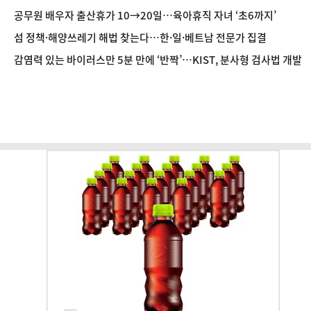
공무원 배우자 출산휴가 10→20일…육아휴직 자녀 ‘초6까지’
섬 정책·해양쓰레기 해법 찾는다…한·일·베트남 전문가 집결
감염력 있는 바이러스만 5분 만에 ‘반짝’…KIST, 분사형 검사법 개발