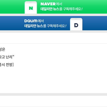
능성은
다고 난리"
 증시 전망]