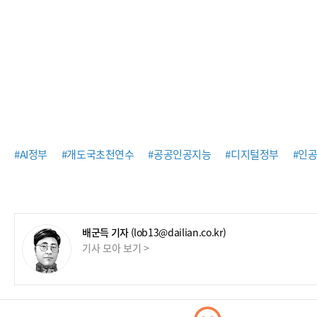
#AI정부
#개도국초천연수
#공공인공지능
#디지털정부
#인
배군득 기자
(lob13@dailian.co.kr)
기사 모아 보기 >