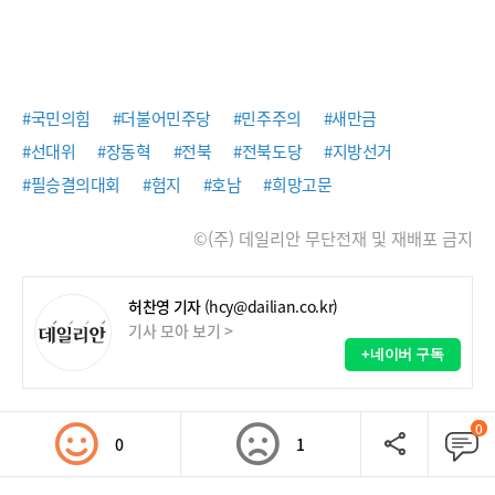
#국민의힘
#더불어민주당
#민주주의
#새만금
#선대위
#장동혁
#전북
#전북도당
#지방선거
#필승결의대회
#험지
#호남
#희망고문
©(주) 데일리안 무단전재 및 재배포 금지
허찬영 기자
(hcy@dailian.co.kr)
기사 모아 보기 >
+네이버 구독
0
0
1