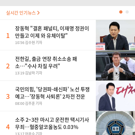
실시간 인기뉴스
●
●
장동혁 "결혼 패널티, 이재명 정권이
1
만들고 이제 와 유체이탈"
10:56 김수현 기자
전한길, 출금 연장 취소소송 패
2
소…"수사 차질 우려"
13:19 김남하 기자
국민의힘, '당권파-쇄신파' 노선 투쟁
3
예고…'장동혁 사퇴론' 2차전 전운
08:00 김주훈 기자
소주 2~3잔 마시고 운전한 택시기사
4
무죄…혈중알코올농도 0.03%
13:17 어윤수 기자