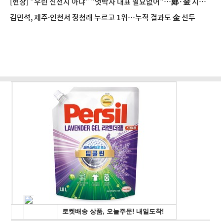
[현장] "우린 신천지 아냐" "엇박자 대표 필요없어"…鄭·金 지지
자들 인천서 '격돌'
김민석, 제주·인천서 정청래 누르고 1위…누적 결과도 金 선두