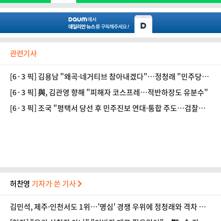
관련기사
[6·3 픽] 김용남 "왜곡·네거티브 참아내겠다"…정청래 "민주당의
아들"
[6·3 픽] 與, 김관영 향해 "피해자 코스프레…적반하장도 유분수"
[6·3 픽] 조국 "평택서 당선 후 민주진보 연대·통합 주도…검찰개
혁 완수"
허찬영
기자가 쓴 기사
김민석, 제주·인천서도 1위…'명심' 경쟁 우위에 정청래와 격차 벌
렸다