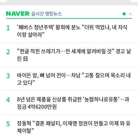
실시간 랭킹뉴스
1
'폐버스 청년주택' 황희에 분노 "더위 먹었냐, 네 자식
이랑 살아라"
2
"한글 적힌 쓰레기가…전 세계에 알려버릴 것" 경고 날
린 日
3
바이든 암, 뼈 넘어 전이…차남 "고통 참으며 목소리 내
고 있다"
4
8년 넘은 제품을 신상품 취급한 '농협하나로유통'…과
징금 4억6200만원
5
장동혁 "결혼 패널티, 이재명 정권이 만들고 이제 와 유
체이탈"