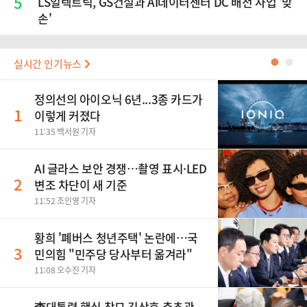
5
LS일렉트릭, GS건설과 AI데이터센터 DC 배전 사업 '맞
손'
실시간 인기뉴스
●
●
정의선의 아이오닉 6년...3종 카드가
1
이렇게 커졌다
11:35 백서원 기자
AI 글라스 보안 경쟁…촬영 표시·LED
2
변조 차단이 새 기준
11:52 조인영 기자
황희 '폐버스 청년주택' 논란에…국
3
민의힘 "민주당 당사부터 옮겨라"
11:08 오수진 기자
李대통령 핵심 참모 김상호 춘추관