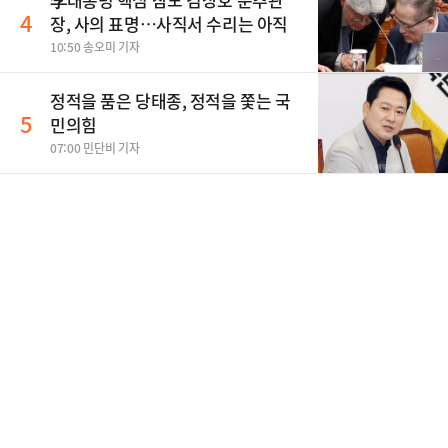
4
장, 사의 표명…사직서 수리는 아직
10:50 송오미 기자
정적을 품은 당태종, 정적을 쫓는 국
5
민의힘
07:00 민단비 기자