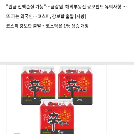
"원금 전액손실 가능"…금감원, 해외부동산 공모펀드 유의사항 안
내
또 파는 외국인…코스피, 강보합 출발 [시황]
코스피 강보합 출발…코스닥은 1% 상승 개장