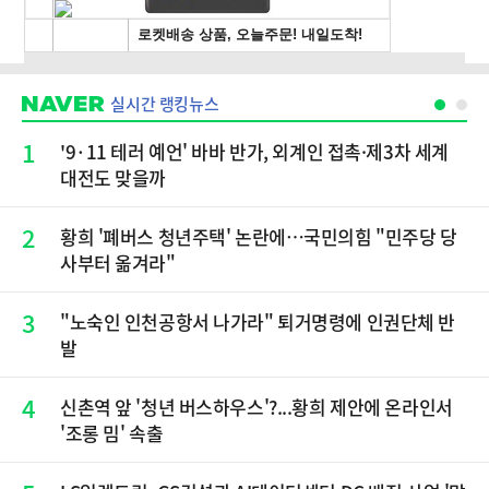
실시간 랭킹뉴스
1
'9·11 테러 예언' 바바 반가, 외계인 접촉·제3차 세계
대전도 맞을까
2
황희 '폐버스 청년주택' 논란에…국민의힘 "민주당 당
사부터 옮겨라"
3
"노숙인 인천공항서 나가라" 퇴거명령에 인권단체 반
발
4
신촌역 앞 '청년 버스하우스'?...황희 제안에 온라인서
'조롱 밈' 속출