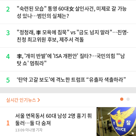
2
"숙련된 모습" 통영 60대女 살인사건, 미제로 갈 가능
성 있나…범인의 실체는?
3
"정청래, 李 모욕에 침묵" vs "금도 넘지 말라"…친명-
친청 최고위원 후보, 제주서 격돌
4
李, '개미 반발'에 'ISA 개편안' 질타?…국민의힘 "'남
탓 쇼' 멈춰라"
5
‘탄약 고갈 보도’에 격노한 트럼프 “유출자 색출하라”
실시간 인기뉴스
●
●
서울 면목동서 60대 남성 2명 흉기 휘
1
둘러…둘 다 숨져
13:09 이나영 기자