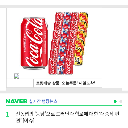
실시간 랭킹뉴스
1
신동엽의 ‘농담’으로 드러난 대학로에 대한 ‘대중적 편
견’ [이슈]