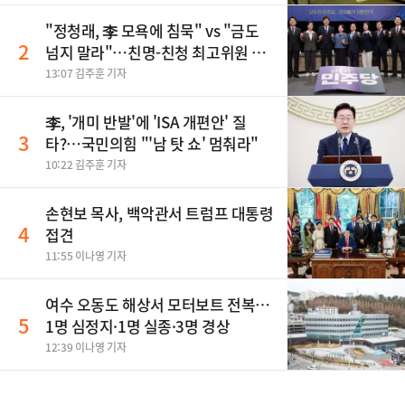
"정청래, 李 모욕에 침묵" vs "금도
2
넘지 말라"…친명-친청 최고위원 후
보, 제주서 격돌
13:07 김주훈 기자
李, '개미 반발'에 'ISA 개편안' 질
3
타?…국민의힘 "'남 탓 쇼' 멈춰라"
10:22 김주훈 기자
손현보 목사, 백악관서 트럼프 대통령
4
접견
11:55 이나영 기자
여수 오동도 해상서 모터보트 전복…
5
1명 심정지·1명 실종·3명 경상
12:39 이나영 기자