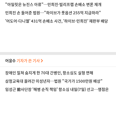
"아일릿은 뉴진스 아류"…민희진·빌리프랩 손배소 변론 재개
민희진 손 들어준 법원…"하이브가 풋옵션 255억 지급하라"
'어도어-다니엘' 431억 손배소 사건, '하이브-민희진' 재판부 배당
어윤수
기자가 쓴 기사
장애인 밀쳐 숨지게 한 70대 간병인, 항소심도 실형 면해
삼청교육대 끌려간 미성년자…법원 "국가가 1500만원 배상"
임성근 前사단장 '해병 순직 책임' 항소심 내일(7일) 선고…쟁점은