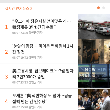
실시간 인기뉴스
●
●
“우크라에 정유시설 얻어맞은 러…
1
韓정제유 3만t 긴급 수혈”
08.07 23:00 정인균 기자
'눈앞이 캄캄'…미아동 백화점서 1시
2
간 정전
08.07 19:42 강현태 기자
美 고용시장 '급브레이크'…7월 일자
3
리 2만3000개 증발
08.07 23:23 정인균 기자
오세훈 "與 적반하장 도 넘어…공급
4
절벽 만든 건 민주당"
08.07 15:20 김인희 기자