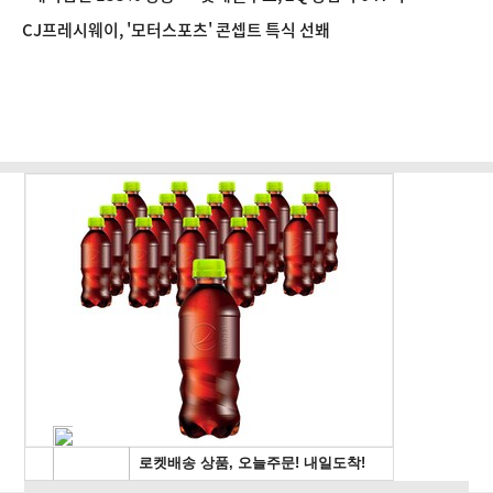
CJ프레시웨이, '모터스포츠' 콘셉트 특식 선봬