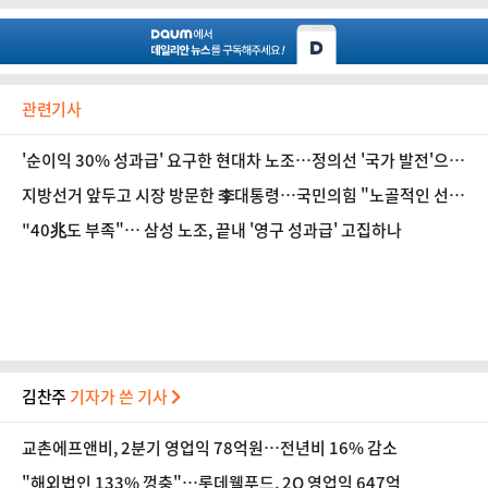
관련기사
'순이익 30% 성과급' 요구한 현대차 노조…정의선 '국가 발전'으로
답했다 [인터뷰]
지방선거 앞두고 시장 방문한 李대통령…국민의힘 "노골적인 선거
운동"
"40兆도 부족"… 삼성 노조, 끝내 '영구 성과급' 고집하나
김찬주
기자가 쓴 기사
교촌에프앤비, 2분기 영업익 78억원…전년비 16% 감소
"해외법인 133% 껑충"…롯데웰푸드, 2Q 영업익 647억