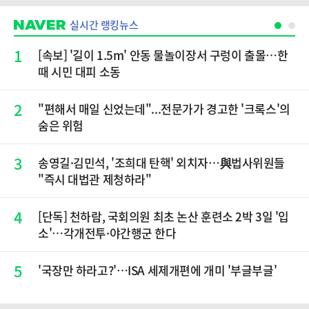
실시간 랭킹뉴스
1
[속보] '길이 1.5m' 안동 물놀이장서 구렁이 출몰…한
때 시민 대피 소동
2
"편해서 매일 신었는데"...전문가가 경고한 '크록스'의
숨은 위험
3
송영길·김민석, '조희대 탄핵' 외치자…與법사위원들
"즉시 대법관 제청하라"
4
[단독] 천하람, 국회의원 최초 논산 훈련소 2박 3일 '입
소'…각개전투·야간행군 한다
5
'국장만 하라고?'…ISA 세제개편에 개미 '부글부글'