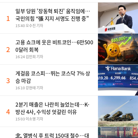
일부 당원 '장동혁 퇴진' 움직임에…
1
국민의힘 "張 지지 서명도 진행 중"
15:40 오수진 기자
고용 쇼크에 웃은 비트코인…6만500
2
0달러 회복
16:24 김민희 기자
게걸음 코스피…뛰는 코스닥 7% 상
3
승 마감
16:10 강현태 기자
2분기 매출은 나란히 늘었는데…K-
4
방산 4사, 수익성 엇갈린 이유
15:03 이소영 기자
北, 열병식 후 트럭 150대 철수…대