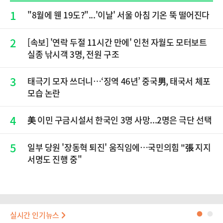
1
"8월에 웬 19도?"...'이날' 서울 아침 기온 뚝 떨어진다
2
[속보] '연락 두절 11시간 만에' 인천 자월도 모터보트
실종 낚시객 3명, 전원 구조
3
태극기 모자 쓰더니…‘징역 46년’ 중국男, 태국서 체포
모습 논란
4
美 이민 구금시설서 한국인 3명 사망...2명은 극단 선택
5
일부 당원 '장동혁 퇴진' 움직임에…국민의힘 "張 지지
서명도 진행 중"
실시간 인기뉴스
●
●