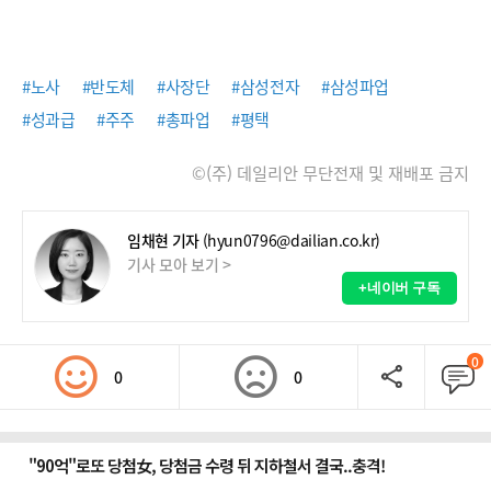
#노사
#반도체
#사장단
#삼성전자
#삼성파업
#성과급
#주주
#총파업
#평택
©(주) 데일리안 무단전재 및 재배포 금지
임채현 기자
(hyun0796@dailian.co.kr)
기사 모아 보기 >
+네이버 구독
0
0
0