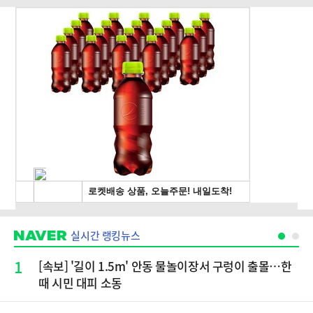
실시간 랭킹뉴스
1
[속보] '길이 1.5m' 안동 물놀이장서 구렁이 출몰…한
때 시민 대피 소동