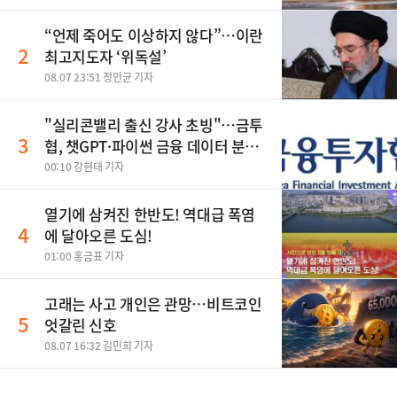
“언제 죽어도 이상하지 않다”…이란
2
최고지도자 ‘위독설’
08.07 23:51 정인균 기자
"실리콘밸리 출신 강사 초빙"…금투
3
협, 챗GPT·파이썬 금융 데이터 분석
과정 개설
00:10 강현태 기자
열기에 삼켜진 한반도! 역대급 폭염
4
에 달아오른 도심!
01:00 홍금표 기자
고래는 사고 개인은 관망…비트코인
5
엇갈린 신호
08.07 16:32 김민희 기자