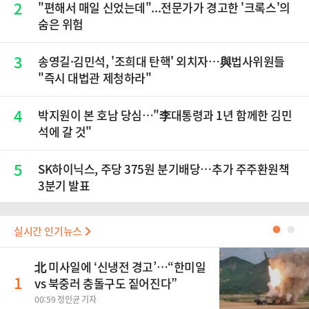
2
"편해서 매일 신었는데"...전문가가 경고한 '크록스'의
숨은 위험
3
송영길·김민석, '조희대 탄핵' 외치자…與법사위원들
"즉시 대법관 제청하라"
4
박지원이 본 호남 당심…"李대통령과 1년 함께한 김민
석에 갈 것"
5
SK하이닉스, 주당 375원 분기배당…추가 주주환원책
3분기 발표
실시간 인기뉴스
●
●
北 미사일에 ‘신냉전 경고’…“한미일
1
vs 북중러 충돌구도 짙어진다”
00:59 정인균 기자