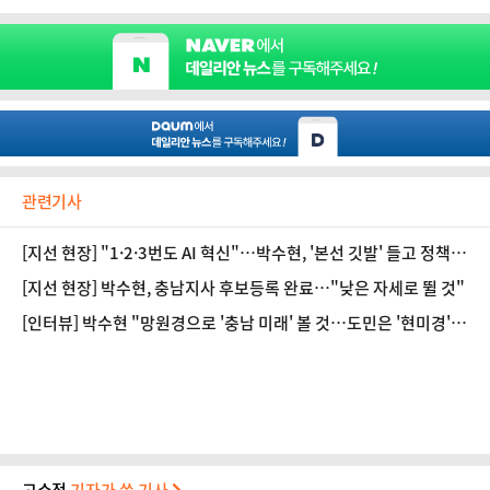
관련기사
[지선 현장] "1·2·3번도 AI 혁신"…박수현, '본선 깃발' 들고 정책
소통 '강행군'
[지선 현장] 박수현, 충남지사 후보등록 완료…"낮은 자세로 뛸 것"
[인터뷰] 박수현 "망원경으로 '충남 미래' 볼 것…도민은 '현미경'으
로 지켜봐 달라"