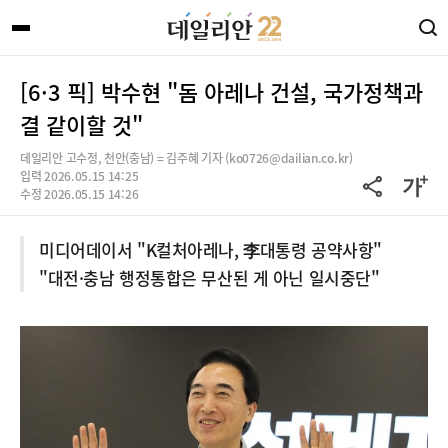
[6·3 픽] 박수현 "돔 아레나 건설, 국가정책과
결 같이할 것"
데일리안 고수정, 천안(충남) = 김주혜 기자 (ko0726@dailian.co.kr)
입력 2026.05.15 14:25
수정 2026.05.15 14:26
미디어데이서 "K컬처아레나, 李대통령 공약사항"
"대전·충남 행정통합은 무산된 게 아닌 일시중단"