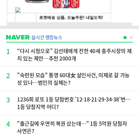
실시간 랭킹뉴스
1
“다시 시청으로” 김선태에게 전한 40세 충주시장의 재
치 있는 제안…추천 2000개
2
"숙련된 모습" 통영 60대女 살인사건, 미제로 갈 가능
성 있나…범인의 실체는?
3
1236회 로또 1등 당첨번호 '12·18·21·29·34·38'번…
1등 당첨지역 어디?
4
"출근길에 우연히 복권 샀는데…" 1등 5억원 당첨자
사연은?