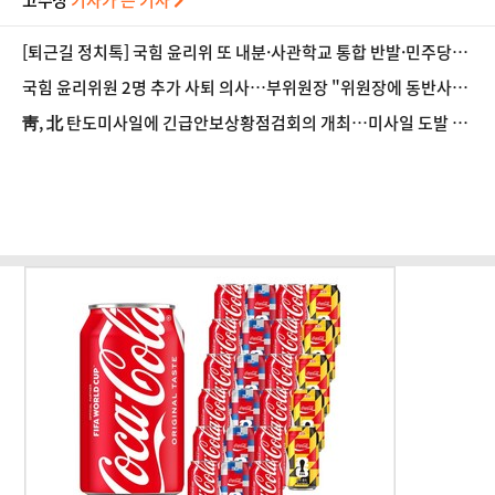
고수정
기자가 쓴 기사
[퇴근길 정치톡] 국힘 윤리위 또 내분·사관학교 통합 반발·민주당
'주석야청' 설전
국힘 윤리위원 2명 추가 사퇴 의사…부위원장 "위원장에 동반사퇴
요구했으나 거부"
靑, 北 탄도미사일에 긴급안보상황점검회의 개최…미사일 도발 중
단 촉구