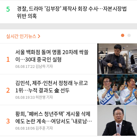
5
경찰, 드라마 '김부장' 제작사 회장 수사…자본시장법
위반 의혹
실시간 인기뉴스
●
●
서울 백화점 돌며 명품 20차례 싹쓸
1
이…30대 중국인 실형
08.08 17:22 김남하 기자
김민석, 제주·인천서 정청래 누르고
2
1위…누적 결과도 金 선두
08.08 19:33 허찬영 기자
황희, '폐버스 청년주택' 게시물 삭제
3
에도 논란 계속…여당서도 '내로남
불' 비판
08.08 18:06 김주훈 기자