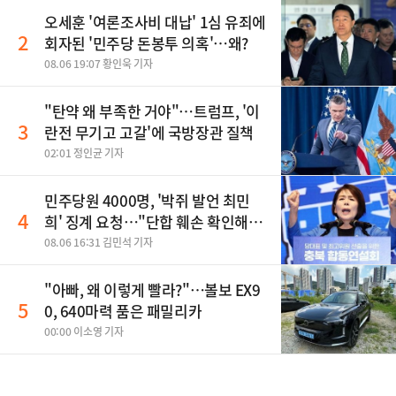
오세훈 '여론조사비 대납' 1심 유죄에
2
회자된 '민주당 돈봉투 의혹'…왜?
08.06 19:07 황인욱 기자
"탄약 왜 부족한 거야"…트럼프, '이
3
란전 무기고 고갈'에 국방장관 질책
02:01 정인균 기자
민주당원 4000명, '박쥐 발언 최민
4
희' 징계 요청…"단합 훼손 확인해
야"
08.06 16:31 김민석 기자
"아빠, 왜 이렇게 빨라?"…볼보 EX9
5
0, 640마력 품은 패밀리카
00:00 이소영 기자