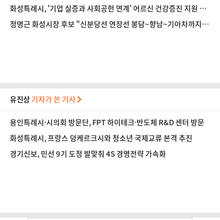
봄' 박차
화성특례시, '기업 실증과 사회공헌 연계' 어르신 건강증진 지원 사
업 추진
정명근 화성시장 후보 "신분당선 연장선 봉담~향남~기아차까지 연
장"
유진상
기자가 쓴 기사
용인특례시·시의회 방문단, FPT 하이테크·반도체 R&D 센터 방문
화성특례시, 프랑스 덩케르크시와 청소년 국제교류 본격 추진
경기신보, 민선 9기 도정 발맞춰 4S 경영전략 가속화