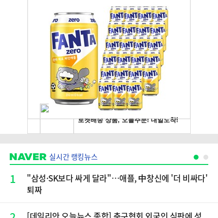
실시간 랭킹뉴스
1
"삼성·SK보다 싸게 달라"…애플, 中창신에 '더 비싸다'
퇴짜
2
[데일리안 오늘뉴스 종합] 축구협회 외국인 심판에 성