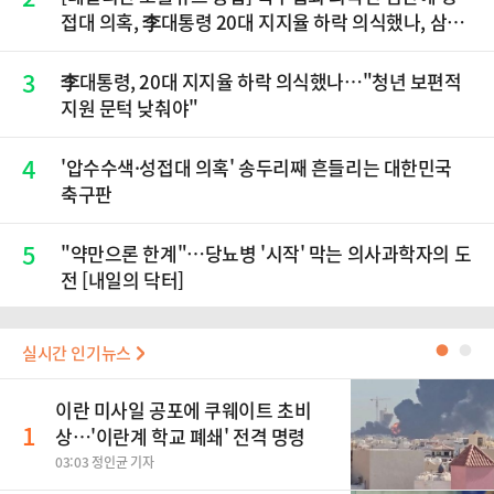
접대 의혹, 李대통령 20대 지지율 하락 의식했나, 삼전
닉스 올인은 금물, SK하이닉스 프리마켓 시초가 논란
재점화, 김민석 "과반 승리 가능성 99%" 등
3
李대통령, 20대 지지율 하락 의식했나…"청년 보편적
지원 문턱 낮춰야"
4
'압수수색·성접대 의혹' 송두리째 흔들리는 대한민국
축구판
5
"약만으론 한계"…당뇨병 '시작' 막는 의사과학자의 도
전 [내일의 닥터]
실시간 인기뉴스
●
●
이란 미사일 공포에 쿠웨이트 초비
1
상…'이란계 학교 폐쇄' 전격 명령
03:03 정인균 기자