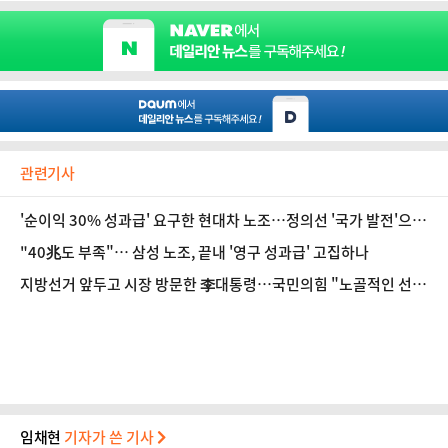
관련기사
'순이익 30% 성과급' 요구한 현대차 노조…정의선 '국가 발전'으로
답했다 [인터뷰]
"40兆도 부족"… 삼성 노조, 끝내 '영구 성과급' 고집하나
지방선거 앞두고 시장 방문한 李대통령…국민의힘 "노골적인 선거
운동"
임채현
기자가 쓴 기사