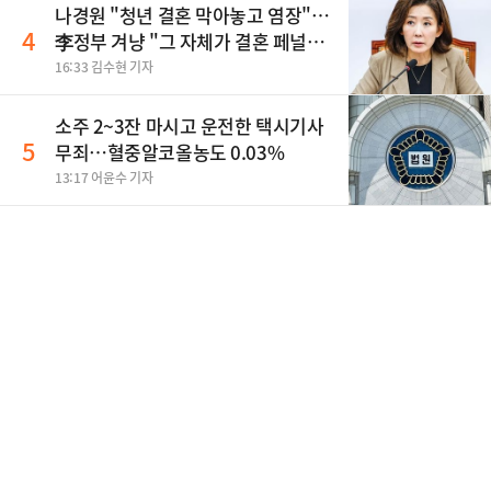
나경원 "청년 결혼 막아놓고 염장"…
4
李정부 겨냥 "그 자체가 결혼 페널
티"
16:33 김수현 기자
소주 2~3잔 마시고 운전한 택시기사
5
무죄…혈중알코올농도 0.03%
13:17 어윤수 기자