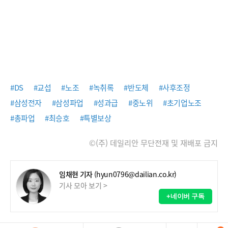
#DS
#교섭
#노조
#녹취록
#반도체
#사후조정
#삼성전자
#삼성파업
#성과급
#중노위
#초기업노조
#총파업
#최승호
#특별보상
©(주) 데일리안 무단전재 및 재배포 금지
임채현 기자
(hyun0796@dailian.co.kr)
기사 모아 보기 >
+네이버 구독