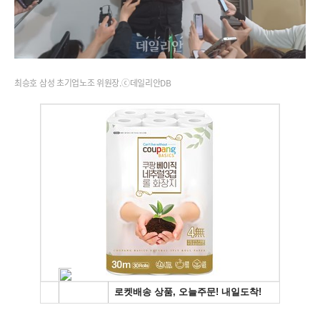
최승호 삼성 초기업노조 위원장.ⓒ데일리안DB