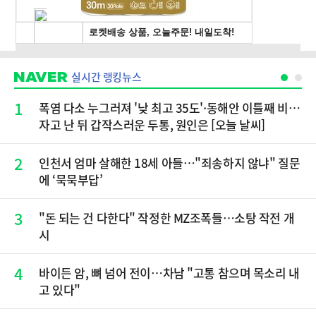
실시간 랭킹뉴스
1
폭염 다소 누그러져 '낮 최고 35도'·동해안 이틀째 비…
자고 난 뒤 갑작스러운 두통, 원인은 [오늘 날씨]
2
인천서 엄마 살해한 18세 아들…"죄송하지 않냐" 질문
에 ‘묵묵부답’
3
"돈 되는 건 다한다" 작정한 MZ조폭들…소탕 작전 개
시
4
바이든 암, 뼈 넘어 전이…차남 "고통 참으며 목소리 내
고 있다"