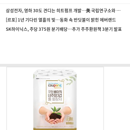
삼성전자, 영하 30도 견디는 히트펌프 개발…美 국립연구소와 협
력
[르포] 1년 기다린 열흘의 빛…동화 속 반딧불이 밝힌 에버랜드
SK하이닉스, 주당 375원 분기배당…추가 주주환원책 3분기 발표