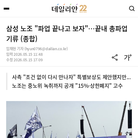
삼성 노조 "파업 끝나고 보자"…끝내 총파업
기류 (종합)
임채현 기자 (hyun0796@dailian.co.kr)
입력 2026.05.15 11:48
수정 2026.05.15 17:09
사측 "조건 없이 다시 만나자" 특별보상도 제안했지만...
노조는 중노위 녹취까지 공개 "15%·상한폐지" 고수