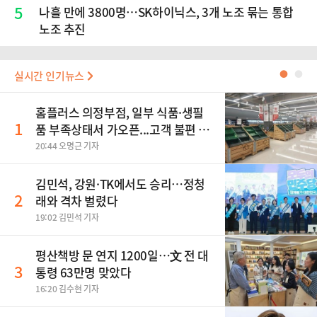
5
나흘 만에 3800명…SK하이닉스, 3개 노조 묶는 통합
노조 추진
실시간 인기뉴스
●
●
홈플러스 의정부점, 일부 식품·생필
1
품 부족상태서 가오픈...고객 불편 가
중
20:44 오명근 기자
김민석, 강원·TK에서도 승리…정청
2
래와 격차 벌렸다
19:02 김민석 기자
평산책방 문 연지 1200일…文 전 대
3
통령 63만명 맞았다
16:20 김수현 기자