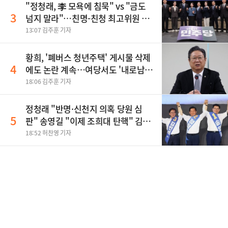
"정청래, 李 모욕에 침묵" vs "금도
3
넘지 말라"…친명-친청 최고위원 후
보, 제주서 격돌
13:07 김주훈 기자
황희, '폐버스 청년주택' 게시물 삭제
4
에도 논란 계속…여당서도 '내로남
불' 비판
18:06 김주훈 기자
정청래 "반명·신천지 의혹 당원 심
5
판" 송영길 "이제 조희대 탄핵" 김민
석 "대체불가 민주당"
18:52 허찬영 기자