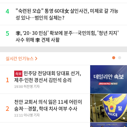
4
"숙련된 모습" 통영 60대女 살인사건, 미제로 갈 가능
성 있나…범인의 실체는?
5
李, '20·30 민심' 확보에 분주…국민의힘, '청년 지지'
사수 위해 李 견제 사활
실시간 인기뉴스
●
●
민주당 전당대회 당대표 선거,
속보
1
제주·인천 경선서 김민석 승리
19:00 허찬영 기자
천안 교회서 의식 잃은 11세 어린이
2
숨져…경찰, 학대 치사 여부 수사
11:11 이나영 기자