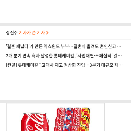
정진주
기자가 쓴 기사
'결혼 페널티'가 만든 역쇼윈도 부부…결혼식 올려도 혼인신고 미룬
다 [Now 2.30]
2개 분기 연속 흑자 달성한 롯데케미칼, '사업재편·스페셜티' 결실
(종합)
[컨콜] 롯데케미칼 "고객사 재고 정상화 진입…3분기 대규모 재고
축적 가능성 제한적"