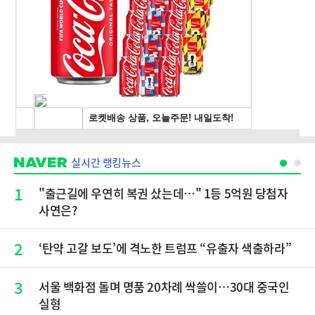
실시간 랭킹뉴스
1
"출근길에 우연히 복권 샀는데…" 1등 5억원 당첨자
사연은?
2
‘탄약 고갈 보도’에 격노한 트럼프 “유출자 색출하라”
3
서울 백화점 돌며 명품 20차례 싹쓸이…30대 중국인
실형