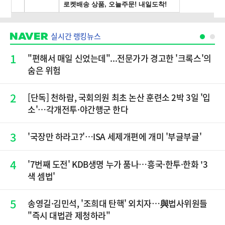
실시간 랭킹뉴스
1
"편해서 매일 신었는데"...전문가가 경고한 '크록스'의
숨은 위험
2
[단독] 천하람, 국회의원 최초 논산 훈련소 2박 3일 '입
소'…각개전투·야간행군 한다
3
'국장만 하라고?'…ISA 세제개편에 개미 '부글부글'
4
'7번째 도전' KDB생명 누가 품나…흥국·한투·한화 '3
색 셈법'
5
송영길·김민석, '조희대 탄핵' 외치자…與법사위원들
"즉시 대법관 제청하라"