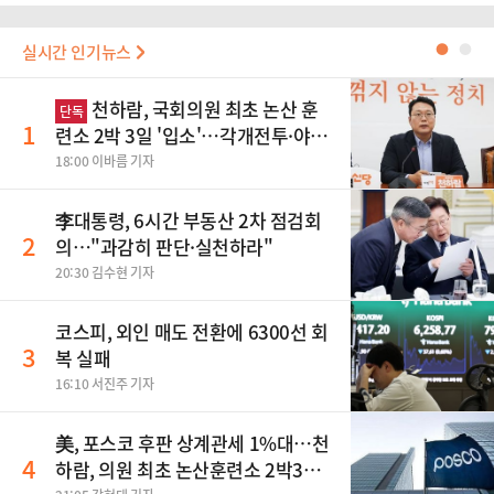
실시간 인기뉴스
●
●
천하람, 국회의원 최초 논산 훈
단독
1
련소 2박 3일 '입소'…각개전투·야간
행군 한다
18:00 이바름 기자
李대통령, 6시간 부동산 2차 점검회
2
의…"과감히 판단·실천하라"
20:30 김수현 기자
코스피, 외인 매도 전환에 6300선 회
3
복 실패
16:10 서진주 기자
美, 포스코 후판 상계관세 1%대…천
4
하람, 의원 최초 논산훈련소 2박3일