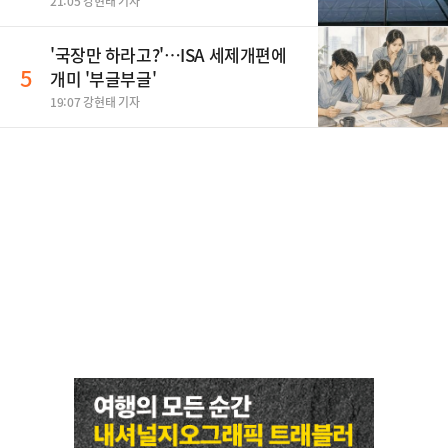
'입소'
21:05 강현태 기자
'국장만 하라고?'…ISA 세제개편에
5
개미 '부글부글'
19:07 강현태 기자